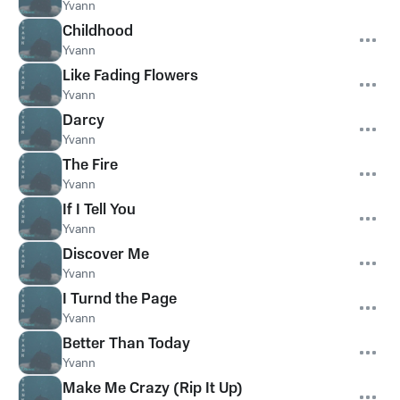
Yvann
Childhood
Yvann
Like Fading Flowers
Yvann
Darcy
Yvann
The Fire
Yvann
If I Tell You
Yvann
Discover Me
Yvann
I Turnd the Page
Yvann
Better Than Today
Yvann
Make Me Crazy (Rip It Up)