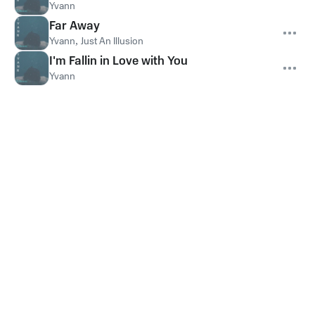
Yvann
Far Away
Yvann
,
Just An Illusion
I'm Fallin in Love with You
Yvann