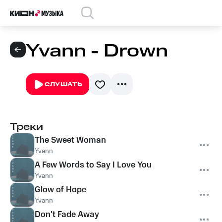
Yvann - Drown
СЛУШАТЬ
Треки
The Sweet Woman
Yvann
A Few Words to Say I Love You
Yvann
Glow of Hope
Yvann
Don't Fade Away