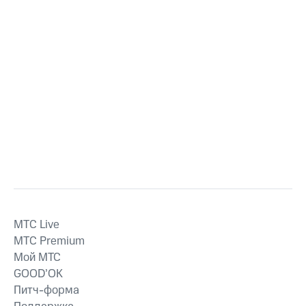
MTС Live
MTС Premium
Мой МТС
GOOD’OK
Питч-форма