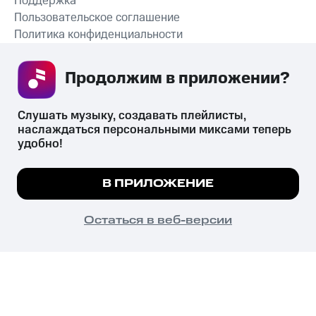
Поддержка
Пользовательское соглашение
Политика конфиденциальности
Рекомендательные технологии
Продолжим в приложении? 
СКАЧАТЬ ПРИЛОЖЕНИЕ
Слушать музыку, создавать плейлисты, 
наслаждаться персональными миксами теперь 
удобно!
Незаконное потребление наркотических средств,
психотропных веществ, их аналогов причиняет вред здоровью,
Мы используем куки, чтобы на сайте все
В ПРИЛОЖЕНИЕ
их незаконный оборот запрещён и влечёт установленную
работало.
Подробнее
законодательством ответственность.
© 2026 ООО «КИОН».
ПОНЯТНО
Остаться в веб-версии
Все права защищены
18+
Главная
В приложение
Избранное