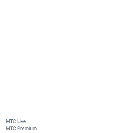
MTС Live
MTС Premium