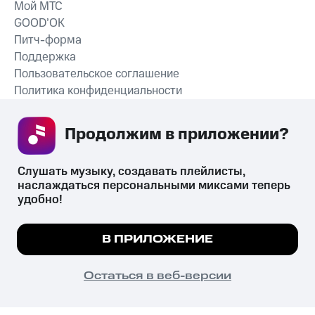
Мой МТС
GOOD’OK
Питч-форма
Поддержка
Пользовательское соглашение
Политика конфиденциальности
Рекомендательные технологии
Продолжим в приложении? 
СКАЧАТЬ ПРИЛОЖЕНИЕ
Слушать музыку, создавать плейлисты, 
наслаждаться персональными миксами теперь 
удобно!
Незаконное потребление наркотических средств,
психотропных веществ, их аналогов причиняет вред здоровью,
Мы используем куки, чтобы на сайте все
В ПРИЛОЖЕНИЕ
их незаконный оборот запрещён и влечёт установленную
работало.
Подробнее
законодательством ответственность.
© 2026 ООО «КИОН».
ПОНЯТНО
Остаться в веб-версии
Все права защищены
18+
Главная
В приложение
Избранное