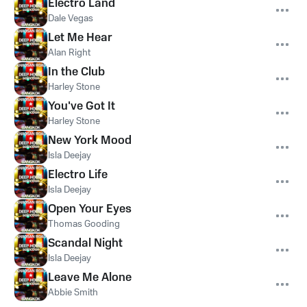
Electro Land
Dale Vegas
Let Me Hear
Alan Right
In the Club
Harley Stone
You've Got It
Harley Stone
New York Mood
Isla Deejay
Electro Life
Isla Deejay
Open Your Eyes
Thomas Gooding
Scandal Night
Isla Deejay
Leave Me Alone
Abbie Smith