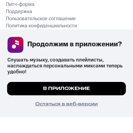
Питч-форма
Поддержка
Пользовательское соглашение
Политика конфиденциальности
Рекомендательные технологии
Продолжим в приложении? 
СКАЧАТЬ ПРИЛОЖЕНИЕ
Слушать музыку, создавать плейлисты, 
наслаждаться персональными миксами теперь 
удобно!
Незаконное потребление наркотических средств,
психотропных веществ, их аналогов причиняет вред здоровью,
Мы используем куки, чтобы на сайте все
В ПРИЛОЖЕНИЕ
их незаконный оборот запрещён и влечёт установленную
работало.
Подробнее
законодательством ответственность.
© 2026 ООО «КИОН».
ПОНЯТНО
Остаться в веб-версии
Все права защищены
18+
Главная
В приложение
Избранное