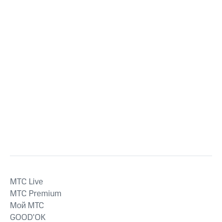
MTС Live
MTС Premium
Мой МТС
GOOD’OK