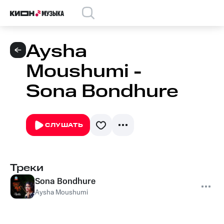
Aysha
Moushumi -
Sona Bondhure
СЛУШАТЬ
Треки
Sona Bondhure
Aysha Moushumi