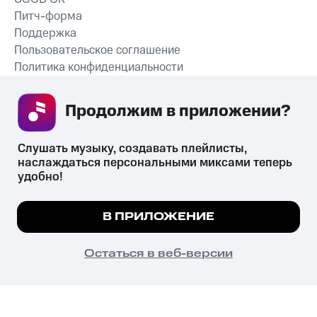
Питч-форма
Поддержка
Пользовательское соглашение
Политика конфиденциальности
Рекомендательные технологии
Продолжим в приложении? 
СКАЧАТЬ ПРИЛОЖЕНИЕ
Слушать музыку, создавать плейлисты, 
наслаждаться персональными миксами теперь 
удобно!
Незаконное потребление наркотических средств,
психотропных веществ, их аналогов причиняет вред здоровью,
Мы используем куки, чтобы на сайте все
В ПРИЛОЖЕНИЕ
их незаконный оборот запрещён и влечёт установленную
работало.
Подробнее
законодательством ответственность.
© 2026 ООО «КИОН».
ПОНЯТНО
Остаться в веб-версии
Все права защищены
18+
Главная
В приложение
Избранное