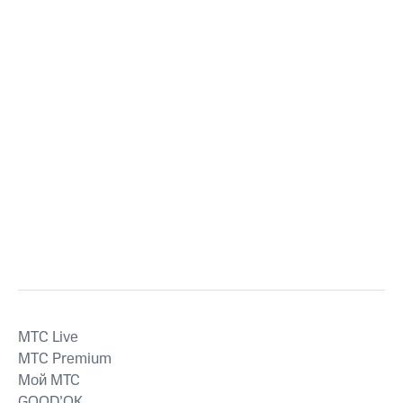
MTС Live
MTС Premium
Мой МТС
GOOD’OK