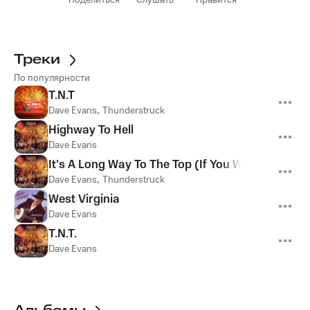
Поделиться
Слушать
Нравится
Треки
По популярности
T.N.T
Dave Evans
,
Thunderstruck
Highway To Hell
Dave Evans
It's A Long Way To The Top (If You Wann Rock & 
Dave Evans
,
Thunderstruck
West Virginia
Dave Evans
T.N.T.
Dave Evans