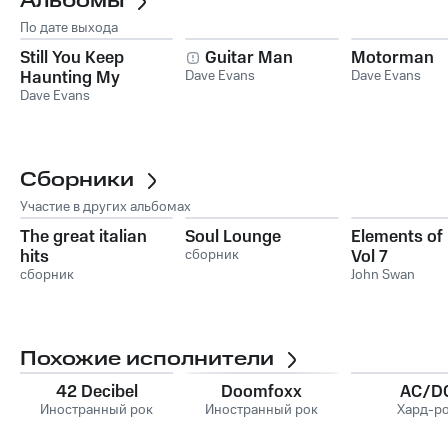
Альбомы
По дате выхода
Still You Keep
Guitar Man
Motorman
Haunting My
Dave Evans
Dave Evans
Dreams
Dave Evans
Сборники
Участие в других альбомах
The great italian
Soul Lounge
Elements of 
hits
сборник
Vol 7
сборник
John Swan
Похожие исполнители
42 Decibel
Doomfoxx
AC/D
Иностранный рок
Иностранный рок
Хард-р