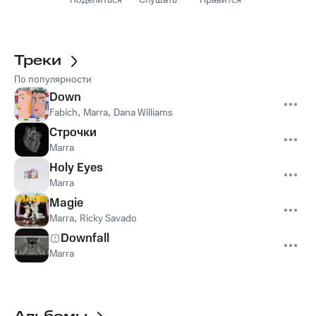
Поделиться
Слушать
Нравится
Треки
По популярности
Down
Fabich
,
Marra
,
Dana Williams
Строчки
Marra
Holy Eyes
Marra
Magie
Marra
,
Ricky Savado
Downfall
Marra