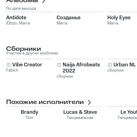
Альбомы
По дате выхода
Antidote
Созданье
Holy Eyes
JDizzo
,
Marra
Marra
Marra
Сборники
Участие в других альбомах
Vibe Creator
Naija Afrobeats
Urban NL
Fabich
2022
сборник
сборник
Похожие исполнители
Brandy
Lucas & Steve
Le You
Поп
Танцевальная
Танцевал