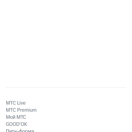
MTС Live
MTС Premium
Мой МТС
GOOD’OK
Питч-форма