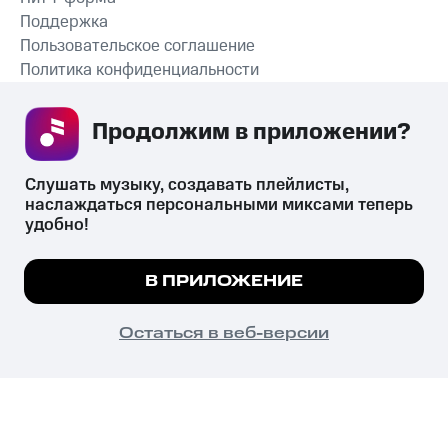
Поддержка
Пользовательское соглашение
Политика конфиденциальности
Рекомендательные технологии
Продолжим в приложении? 
СКАЧАТЬ ПРИЛОЖЕНИЕ
Слушать музыку, создавать плейлисты, 
наслаждаться персональными миксами теперь 
удобно!
Незаконное потребление наркотических средств,
психотропных веществ, их аналогов причиняет вред здоровью,
Мы используем куки, чтобы на сайте все
В ПРИЛОЖЕНИЕ
их незаконный оборот запрещён и влечёт установленную
работало.
Подробнее
законодательством ответственность.
© 2026 ООО «КИОН».
ПОНЯТНО
Остаться в веб-версии
Все права защищены
18+
Главная
В приложение
Избранное