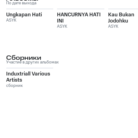
По дате выхода
Ungkapan Hati
HANCURNYA HATI
Kau Bukan
ASYK
INI
Jodohku
ASYK
ASYK
Сборники
Участие в других альбомах
Induxtriall Various
Artists
сборник