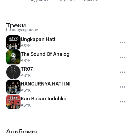
Поделиться
Слушать
Нравится
Треки
По популярности
Ungkapan Hati
ASYK
The Sound Of Analog
ASYK
TR07
ASYK
HANCURNYA HATI INI
ASYK
Kau Bukan Jodohku
ASYK
Альбомы