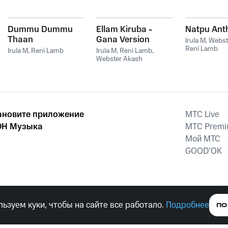
Dummu Dummu
Ellam Kiruba -
Natpu An
Thaan
Gana Version
Irula M
,
Webst
Reni Lamb
Irula M
,
Reni Lamb
Irula M
,
Reni Lamb
,
Webster Akash
ановите приложение
MTС Live
Н Музыка
MTС Prem
Мой МТС
GOOD’OK
наркотических средств, психотропных веществ, их аналогов причиня
ьзуем куки, чтобы на сайте все работало.
Подробнее
ПО
тельством ответственность.
е права защищены