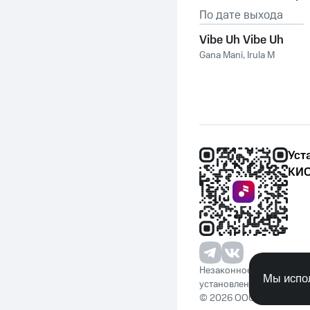
По дате выхода
Vibe Uh Vibe Uh
Gana Mani
,
Irula M
Уст
КИО
Незаконное потребление 
Мы испол
установленную законода
© 2026 ООО «КИОН». Вс