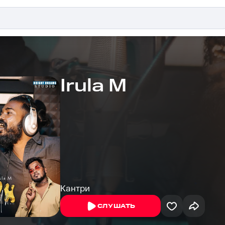
Irula M
Кантри
СЛУШАТЬ