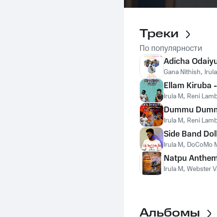
Треки
По популярности
Adicha Odaiy
Gana Nithish
,
Irul
Ellam Kiruba 
Irula M
,
Reni Lam
Dummu Dumm
Irula M
,
Reni Lam
Side Band Dol
Irula M
,
DoCoMo M
Natpu Anthe
Irula M
,
Webster V
Альбомы