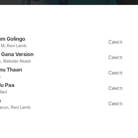
um Golingo
Сингл
a M
,
Reni Lamb
- Gana Version
Сингл
b
,
Webster Akash
u Thaan
Сингл
b
lu Paa
Сингл
ani
m
Сингл
arun
,
Reni Lamb