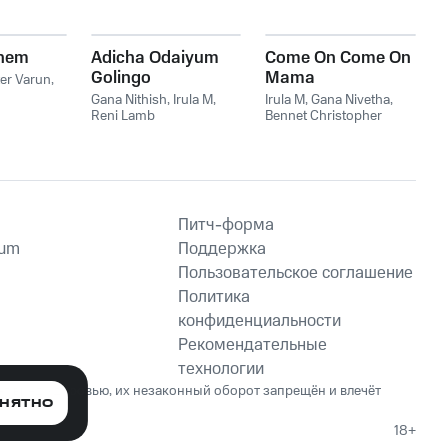
them
Adicha Odaiyum
Come On Come On
Golingo
Mama
er Varun
,
Gana Nithish
,
Irula M
,
Irula M
,
Gana Nivetha
,
Reni Lamb
Bennet Christopher
Питч-форма
ium
Поддержка
Пользовательское соглашение
Политика
конфиденциальности
Рекомендательные
технологии
ет вред здоровью, их незаконный оборот запрещён и влечёт
НЯТНО
18+