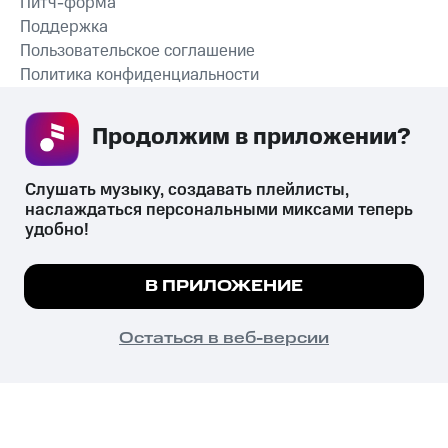
Питч-форма
Поддержка
Пользовательское соглашение
Политика конфиденциальности
Рекомендательные технологии
Продолжим в приложении? 
СКАЧАТЬ ПРИЛОЖЕНИЕ
Слушать музыку, создавать плейлисты, 
наслаждаться персональными миксами теперь 
удобно!
Незаконное потребление наркотических средств,
психотропных веществ, их аналогов причиняет вред здоровью,
Мы используем куки, чтобы на сайте все
В ПРИЛОЖЕНИЕ
их незаконный оборот запрещён и влечёт установленную
работало.
Подробнее
законодательством ответственность.
© 2026 ООО «КИОН».
ПОНЯТНО
Остаться в веб-версии
Все права защищены
18+
Главная
В приложение
Избранное