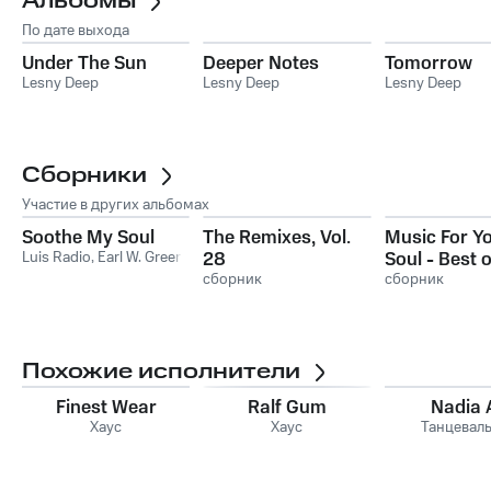
Альбомы
По дате выхода
Under The Sun
Deeper Notes
Tomorrow
Lesny Deep
Lesny Deep
Lesny Deep
Сборники
Участие в других альбомах
Soothe My Soul
The Remixes, Vol.
Music For Y
Luis Radio
,
Earl W. Green
28
Soul - Best 
сборник
сборник
Похожие исполнители
Finest Wear
Ralf Gum
Nadia A
Хаус
Хаус
Танцевал