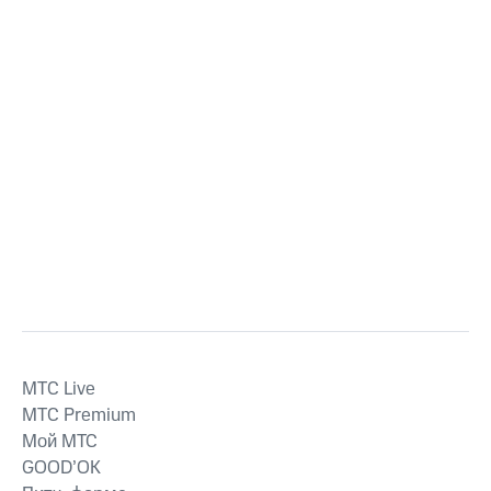
MTС Live
MTС Premium
Мой МТС
GOOD’OK