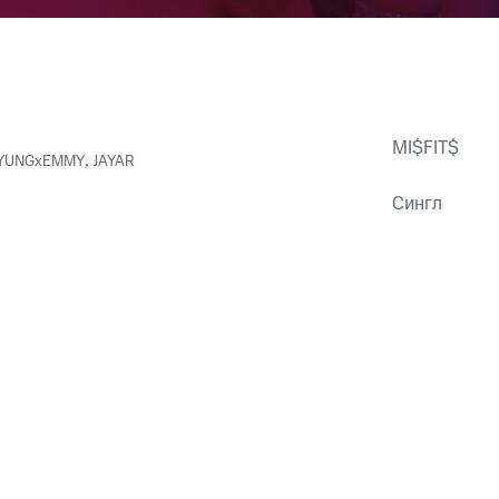
MI$FIT$
YUNGxEMMY
,
JAYAR
Сингл