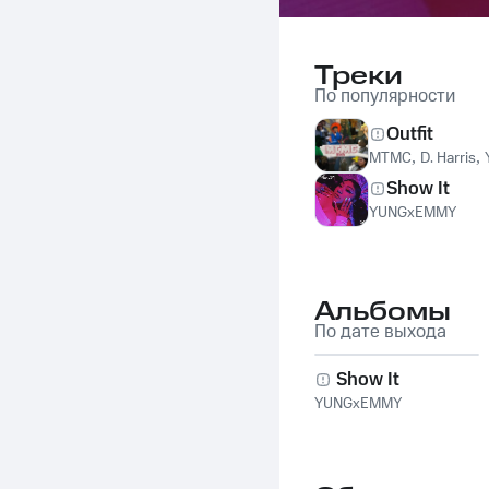
Треки
По популярности
Outfit
MTMC
,
D. Harris
,
Show It
YUNGxEMMY
Альбомы
По дате выхода
Show It
YUNGxEMMY