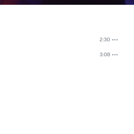
2:30
3:08