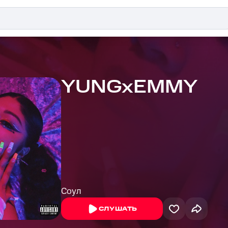
YUNGxEMMY
Соул
СЛУШАТЬ