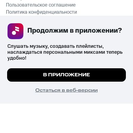
Пользовательское соглашение
Политика конфиденциальности
Рекомендательные технологии
Продолжим в приложении? 
СКАЧАТЬ ПРИЛОЖЕНИЕ
Слушать музыку, создавать плейлисты, 
наслаждаться персональными миксами теперь 
удобно!
Незаконное потребление наркотических средств,
психотропных веществ, их аналогов причиняет вред здоровью,
Мы используем куки, чтобы на сайте все
В ПРИЛОЖЕНИЕ
их незаконный оборот запрещён и влечёт установленную
работало.
Подробнее
законодательством ответственность.
© 2026 ООО «КИОН».
ПОНЯТНО
Остаться в веб-версии
Все права защищены
18+
Главная
В приложение
Избранное