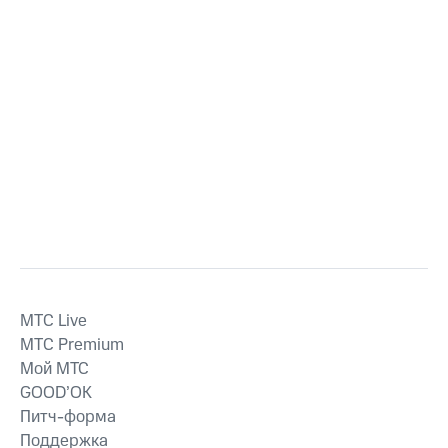
MTС Live
MTС Premium
Мой МТС
GOOD’OK
Питч-форма
Поддержка