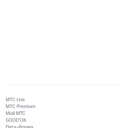
MTС Live
MTС Premium
Мой МТС
GOOD’OK
Питч-форма