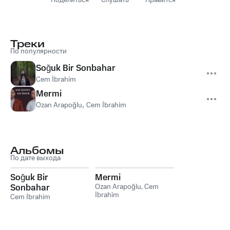
Поделиться
Слушать
Нравится
Треки
По популярности
Soğuk Bir Sonbahar
Cem İbrahim
Mermi
Ozan Arapoğlu
,
Cem İbrahim
Альбомы
По дате выхода
Soğuk Bir
Mermi
Sonbahar
Ozan Arapoğlu
,
Cem
İbrahim
Cem İbrahim