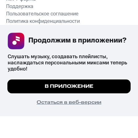
Поддержка
Пользовательское соглашение
Политика конфиденциальности
Рекомендательные технологии
Продолжим в приложении? 
СКАЧАТЬ ПРИЛОЖЕНИЕ
Слушать музыку, создавать плейлисты, 
наслаждаться персональными миксами теперь 
удобно!
Незаконное потребление наркотических средств,
психотропных веществ, их аналогов причиняет вред здоровью,
Мы используем куки, чтобы на сайте все
В ПРИЛОЖЕНИЕ
их незаконный оборот запрещён и влечёт установленную
работало.
Подробнее
законодательством ответственность.
© 2026 ООО «КИОН».
ПОНЯТНО
Остаться в веб-версии
Все права защищены
18+
Главная
В приложение
Избранное