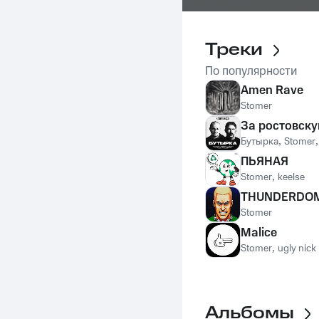
Треки
По популярности
Amen Rave
Stomer
За ростовску
Бутырка
,
Stomer
ПЬЯНАЯ
Stomer
,
keelse
THUNDERDO
Stomer
Malice
Stomer
,
ugly nick
Альбомы