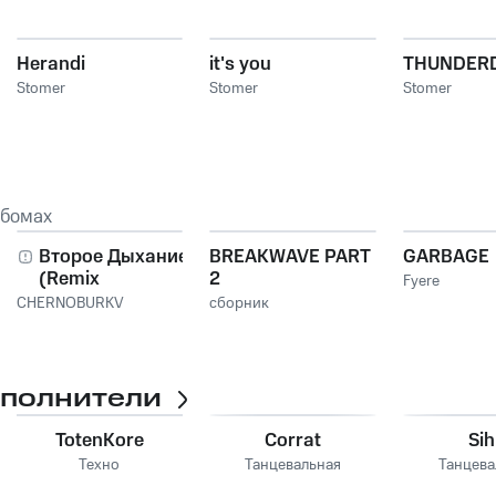
Herandi
it's you
THUNDER
Stomer
Stomer
Stomer
ьбомах
Второе Дыхание
BREAKWAVE PART
GARBAGE
(Remix
2
Fyere
Compilation)
CHERNOBURKV
сборник
сполнители
TotenKore
Corrat
Sih
Техно
Танцевальная
Танцева