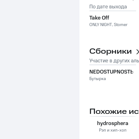
По дате выхода
Take Off
ONLY NIGHT
,
Stomer
Сборники
Участие в других ал
NEDOSTUPNOSTЬ
Бутырка
Похожие и
hydrosphera
Рэп и хип-хоп