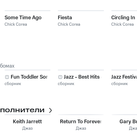
Some Time Ago
Fiesta
Circling In
Chick Corea
Chick Corea
Chick Corea
ьбомах
Fun Toddler Songs
Jazz - Best Hits -
Jazz Festiv
сборник
сборник
сборник
сполнители
Keith Jarrett
Return To Forever
Gary B
Джаз
Джаз
Джа