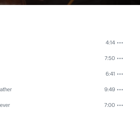
4:14
7:50
6:41
eather
9:49
rever
7:00