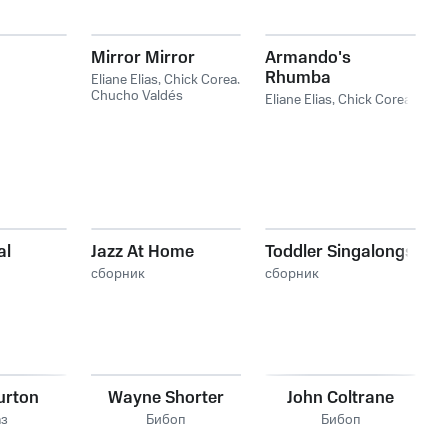
Mirror Mirror
Armando's
Rhumba
Eliane Elias
,
Chick Corea
,
Chucho Valdés
Eliane Elias
,
Chick Corea
al
Jazz At Home
Toddler Singalongs
сборник
сборник
urton
Wayne Shorter
John Coltrane
з
Бибоп
Бибоп