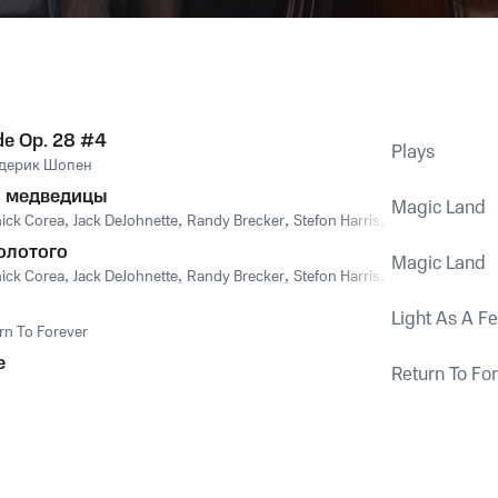
de Op. 28 #4
Plays
дерик Шопен
 медведицы
Magic Land
ick Corea
,
Jack DeJohnette
,
Randy Brecker
,
Stefon Harris
,
John Patitucci
олотого
Magic Land
ick Corea
,
Jack DeJohnette
,
Randy Brecker
,
Stefon Harris
,
John Patitucci
Light As A F
rn To Forever
e
Return To Fo