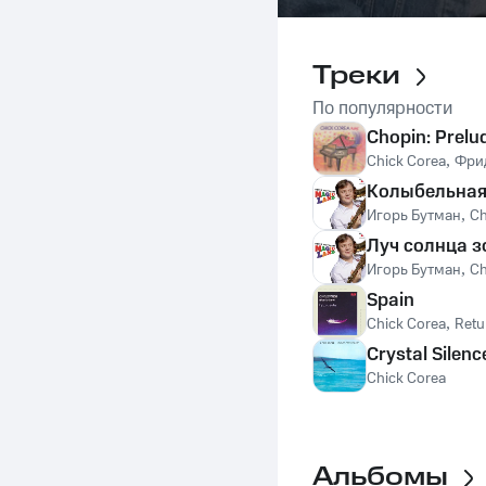
Треки
По популярности
Chopin: Prelu
Chick Corea
,
Фри
Колыбельная
Игорь Бутман
,
Ch
Луч солнца з
Игорь Бутман
,
Ch
Spain
Chick Corea
,
Retu
Crystal Silenc
Chick Corea
Альбомы