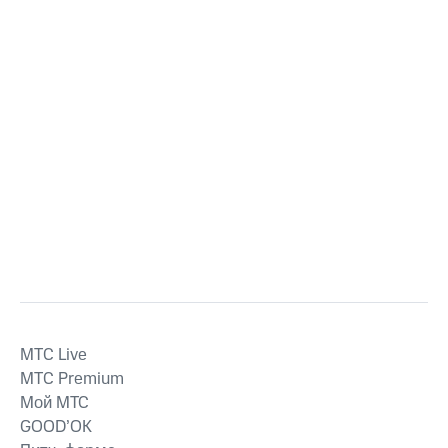
MTС Live
MTС Premium
Мой МТС
GOOD’OK