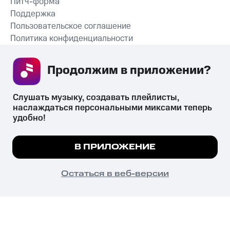
Питч-форма
Поддержка
Пользовательское соглашение
Политика конфиденциальности
Рекомендательные технологии
Продолжим в приложении? 
СКАЧАТЬ ПРИЛОЖЕНИЕ
Слушать музыку, создавать плейлисты, 
наслаждаться персональными миксами теперь 
удобно!
Незаконное потребление наркотических средств,
психотропных веществ, их аналогов причиняет вред здоровью,
Мы используем куки, чтобы на сайте все
В ПРИЛОЖЕНИЕ
их незаконный оборот запрещён и влечёт установленную
работало.
Подробнее
законодательством ответственность.
© 2026 ООО «КИОН».
ПОНЯТНО
Остаться в веб-версии
Все права защищены
18+
Главная
В приложение
Избранное