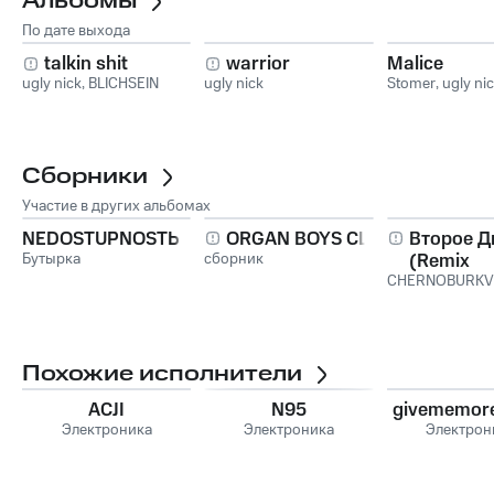
Альбомы
По дате выхода
talkin shit
warrior
Malice
ugly nick
,
BLICHSEIN
ugly nick
Stomer
,
ugly ni
Сборники
Участие в других альбомах
NEDOSTUPNOSTЬ
ORGAN BOYS CLUB
Второе Д
Бутырка
сборник
(Remix
CHERNOBURKV
Compilati
Похожие исполнители
ACJI
N95
givememor
Электроника
Электроника
Электрон