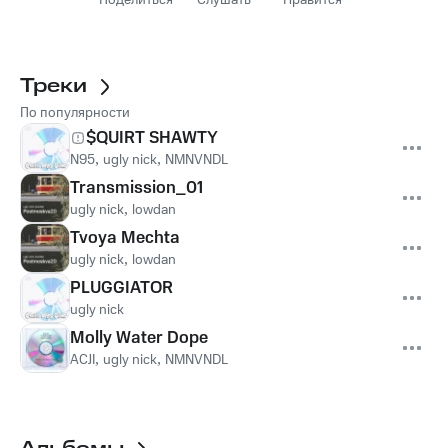
Поделиться
Слушать
Нравится
Треки
По популярности
$QUIRT SHAWTY
N95
,
ugly nick
,
NMNVNDL
Transmission_01
ugly nick
,
lowdan
Tvoya Mechta
ugly nick
,
lowdan
PLUGGIATOR
ugly nick
Molly Water Dope
ACJI
,
ugly nick
,
NMNVNDL