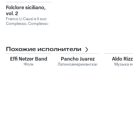
Folclore siciliano,
vol. 2
Franco Li Causi e il suo
Complesso
,
Complesso
siciliano Privitera-
Sanfilippo
,
Complesso
Santonocito, Franco Li
Causi e il suo
Complesso, Complesso
Похожие исполнители
siciliano Privitera-
Sanfilippo
,
Complesso
Effi Netzer Band
Pancho Juarez
Aldo Rizz
Santonocito
Фолк
Латиноамериканская
Музыка м