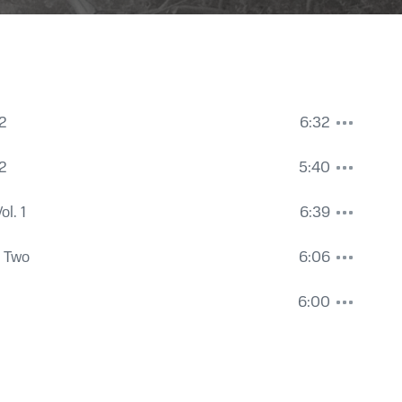
2
6:32
2
5:40
ol. 1
6:39
t Two
6:06
6:00