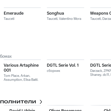
Emeraude
Songhua
Weapons 
Tauceti
Tauceti
,
Valentino Mora
Tauceti
,
Darza
ьбомах
Various Artaphine
DGTL Serie Vol. 1
DGTL Serie,
001
сборник
Darzack
,
ZPK
Shaney
,
dc11
,
Tom Place
,
Arkan
,
Assumption
,
Elisa Batti
,
Gräfin
,
Räar
сполнители