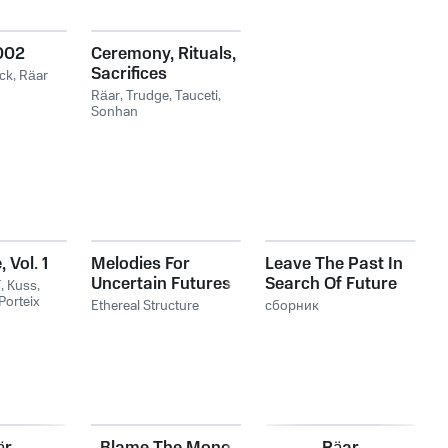
002
Ceremony, Rituals,
Sacrifices
ck
,
Räar
Räar
,
Trudge
,
Tauceti
,
Sonhan
 Vol. 1
Melodies For
Leave The Past In
Uncertain Futures
Search Of Future
F
,
Kuss
,
Porteix
Vol. VIII
Ethereal Structure
сборник