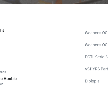
ght
Weapons 00
Weapons 00
DGTL Serie, V
VS11YRS Par
ords
e Hostile
Diplopia
mit