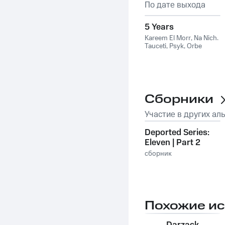
По дате выхода
5 Years
Kareem El Morr
,
Na Nich
,
Tauceti
,
Psyk
,
Orbe
Сборники
Участие в других ал
Deported Series:
Eleven | Part 2
сборник
Похожие и