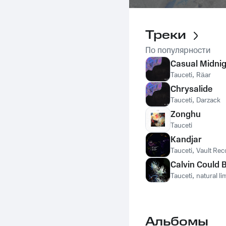
Треки
По популярности
Casual Midni
Tauceti
,
Räar
Chrysalide
Tauceti
,
Darzack
Zonghu
Tauceti
Kandjar
Tauceti
,
Vault Rec
Calvin Could B
Tauceti
,
natural li
Альбомы