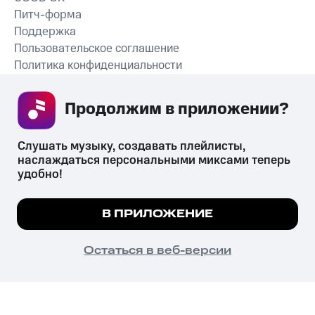
Питч-форма
Поддержка
Пользовательское соглашение
Политика конфиденциальности
Рекомендательные технологии
Продолжим в приложении? 
СКАЧАТЬ ПРИЛОЖЕНИЕ
Слушать музыку, создавать плейлисты, 
наслаждаться персональными миксами теперь 
удобно!
Незаконное потребление наркотических средств,
психотропных веществ, их аналогов причиняет вред здоровью,
Мы используем куки, чтобы на сайте все
В ПРИЛОЖЕНИЕ
их незаконный оборот запрещён и влечёт установленную
работало.
Подробнее
законодательством ответственность.
© 2026 ООО «КИОН».
ПОНЯТНО
Остаться в веб-версии
Все права защищены
18+
Главная
В приложение
Избранное