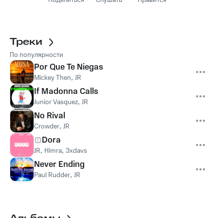
Поделиться
Слушать
Нравится
Треки
По популярности
Por Que Te Niegas
Mickey Then
,
JR
If Madonna Calls
Junior Vasquez
,
JR
No Rival
Crowder
,
JR
Dora
JR
,
Himra
,
3xdavs
Never Ending
Paul Rudder
,
JR