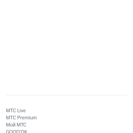
MTС Live
MTС Premium
Мой МТС
GOOD’OK