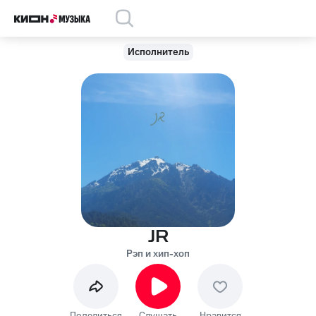
Исполнитель
JR
Рэп и хип-хоп