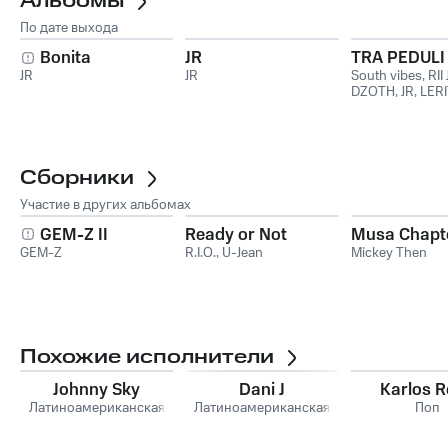
Альбомы
По дате выхода
Bonita
JR
TRA PEDULI
JR
JR
South vibes
,
RII
DZOTH
,
JR
,
LER
DEDI
Сборники
Участие в других альбомах
GEM-Z II
Ready or Not
Musa Chapt
GEM-Z
R.I.O.
,
U-Jean
Mickey Then
Похожие исполнители
Johnny Sky
Dani J
Karlos 
Латиноамериканская
Латиноамериканская
Поп