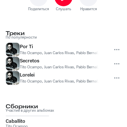
Поделиться
Слушать
Нравится
Треки
По популярности
Por Ti
Tito Ocampo
,
Juan Carlos Rivas
,
Pablo Bernal
,
Àlex Martínez
,
T
Secretos
Tito Ocampo
,
Juan Carlos Rivas
,
Pablo Bernal
,
Àlex Martínez
,
T
Lorelei
Tito Ocampo
,
Juan Carlos Rivas
,
Pablo Bernal
,
Àlex Martínez
,
T
Сборники
Участие в других альбомах
Caballito
Tito Ocampo