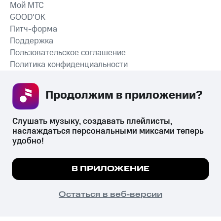
Мой МТС
GOOD’OK
Питч-форма
Поддержка
Пользовательское соглашение
Политика конфиденциальности
Рекомендательные технологии
Продолжим в приложении? 
СКАЧАТЬ ПРИЛОЖЕНИЕ
Слушать музыку, создавать плейлисты, 
наслаждаться персональными миксами теперь 
удобно!
Незаконное потребление наркотических средств,
психотропных веществ, их аналогов причиняет вред здоровью,
Мы используем куки, чтобы на сайте все
В ПРИЛОЖЕНИЕ
их незаконный оборот запрещён и влечёт установленную
работало.
Подробнее
законодательством ответственность.
© 2026 ООО «КИОН».
ПОНЯТНО
Остаться в веб-версии
Все права защищены
18+
Главная
В приложение
Избранное