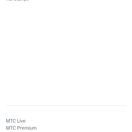
MTС Live
MTС Premium