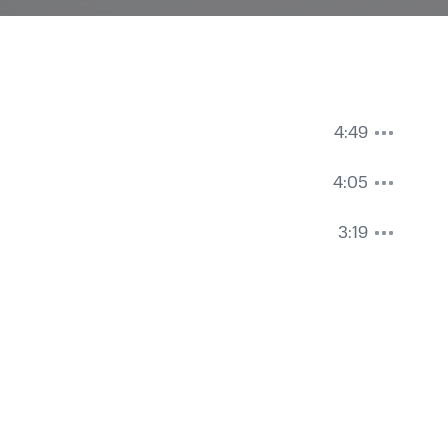
4:49
 Juan Carlos Rivas, Pablo Bernal, Alex Martínez & Wilson Cifuentes
4:05
 Juan Carlos Rivas, Pablo Bernal, Alex Martínez & Wilson Cifuentes
3:19
 Juan Carlos Rivas, Pablo Bernal, Alex Martínez & Wilson Cifuentes