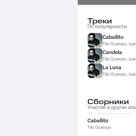
Треки
По популярности
Caballito
Tito Ocampo
,
Jua
Candela
Tito Ocampo
,
Jua
La Luna
Tito Ocampo
,
Jua
Сборники
Участие в других ал
Caballito
Tito Ocampo