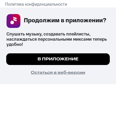
Политика конфиденциальности
Рекомендательные технологии
Продолжим в приложении? 
СКАЧАТЬ ПРИЛОЖЕНИЕ
Слушать музыку, создавать плейлисты, 
наслаждаться персональными миксами теперь 
удобно!
Незаконное потребление наркотических средств,
психотропных веществ, их аналогов причиняет вред здоровью,
Мы используем куки, чтобы на сайте все
В ПРИЛОЖЕНИЕ
их незаконный оборот запрещён и влечёт установленную
работало.
Подробнее
законодательством ответственность.
© 2026 ООО «КИОН».
ПОНЯТНО
Остаться в веб-версии
Все права защищены
18+
Главная
В приложение
Избранное