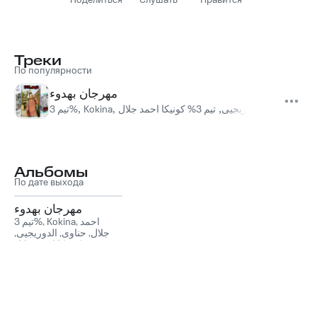
Поделиться
Слушать
Нравится
Треки
По популярности
مهرجان بهدوء
تيم 3%
,
Kokina
,
تيم 3% كونيكا احمد جلال
,
الدوريجيى
,
حناوى
,
جلال
Альбомы
По дате выхода
مهرجان بهدوء
تيم 3%
,
Kokina
,
احمد
,
الدوريجيى
,
حناوى
,
جلال
تيم 3% كونيكا احمد جلال