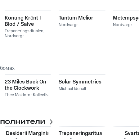
Konung Krönt I
Tantum Melior
Metempsy
Blod / Salve
Nordvargr
Nordvargr
Teragmon
Trepaneringsritualen
,
Nordvargr
ьбомах
23 Miles Back On
Solar Symmetries
the Clockwork
Michael Idehall
Highway
Thee Maldoror Kollective
сполнители
Desiderii Marginis
Trepaneringsritualen
Svart