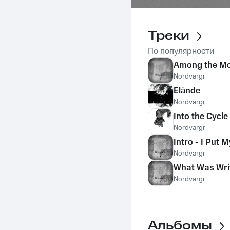
Треки
По популярности
Among the Mo
Nordvargr
Elände
Nordvargr
Into the Cycle
Nordvargr
Intro - I Put M
Nordvargr
What Was Writ
Nordvargr
Альбомы