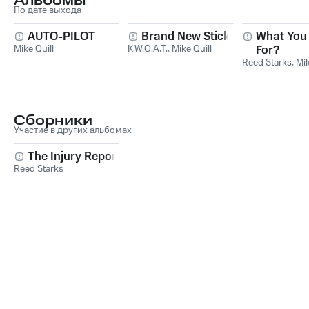
Альбомы
По дате выхода
AUTO-PILOT
Brand New Stick
What You 
Mike Quill
K.W.O.A.T.
,
Mike Quill
For?
Reed Starks
,
Mik
Сборники
Участие в других альбомах
The Injury Report
Reed Starks