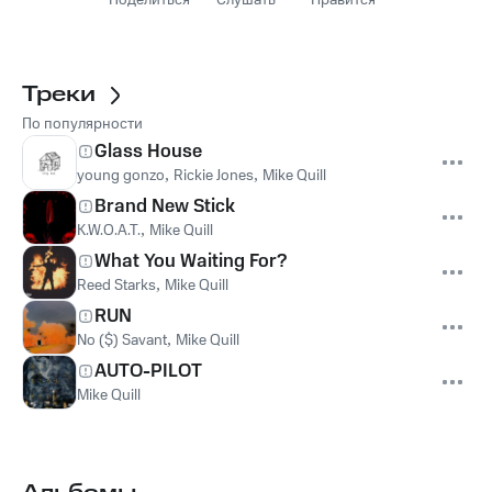
Поделиться
Слушать
Нравится
Треки
По популярности
Glass House
young gonzo
,
Rickie Jones
,
Mike Quill
Brand New Stick
K.W.O.A.T.
,
Mike Quill
What You Waiting For?
Reed Starks
,
Mike Quill
RUN
No ($) Savant
,
Mike Quill
AUTO-PILOT
Mike Quill