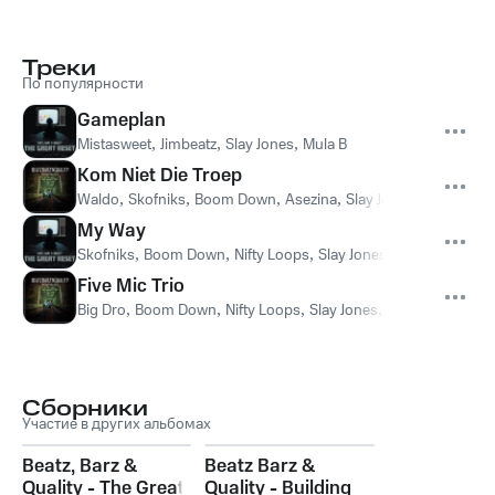
Треки
По популярности
Gameplan
Mistasweet
,
Jimbeatz
,
Slay Jones
,
Mula B
Kom Niet Die Troep
Waldo
,
Skofniks
,
Boom Down
,
Asezina
,
Slay Jones
My Way
Skofniks
,
Boom Down
,
Nifty Loops
,
Slay Jones
Five Mic Trio
Big Dro
,
Boom Down
,
Nifty Loops
,
Slay Jones
,
D. Chesron
Сборники
Участие в других альбомах
Beatz, Barz &
Beatz Barz &
Quality - The Great
Quality - Building