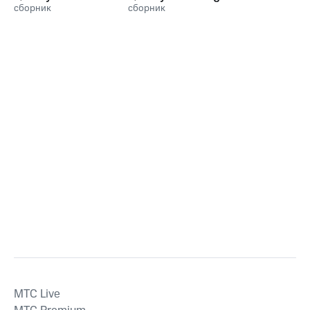
Reset
сборник
Bridges, Vol. 3
сборник
MTС Live