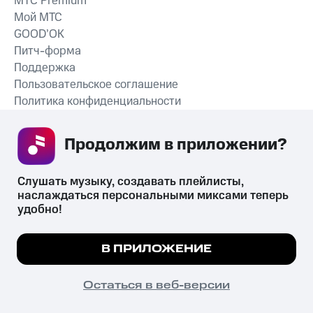
MTС Premium
Мой МТС
GOOD’OK
Питч-форма
Поддержка
Пользовательское соглашение
Политика конфиденциальности
Рекомендательные технологии
Продолжим в приложении? 
СКАЧАТЬ ПРИЛОЖЕНИЕ
Слушать музыку, создавать плейлисты, 
наслаждаться персональными миксами теперь 
удобно!
Незаконное потребление наркотических средств,
психотропных веществ, их аналогов причиняет вред здоровью,
Мы используем куки, чтобы на сайте все
В ПРИЛОЖЕНИЕ
их незаконный оборот запрещён и влечёт установленную
работало.
Подробнее
законодательством ответственность.
© 2026 ООО «КИОН».
ПОНЯТНО
Остаться в веб-версии
Все права защищены
18+
Главная
В приложение
Избранное