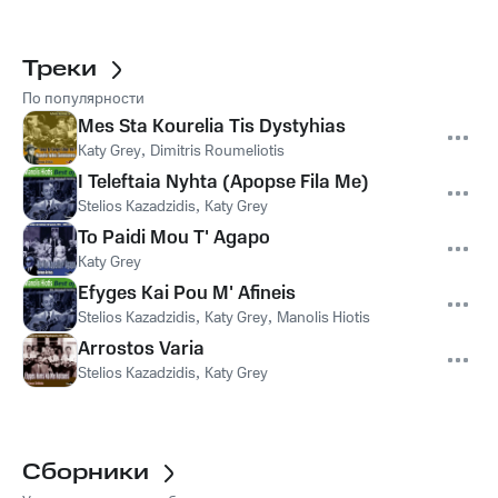
Треки
По популярности
Mes Sta Kourelia Tis Dystyhias
Katy Grey
,
Dimitris Roumeliotis
I Teleftaia Nyhta (Apopse Fila Me)
Stelios Kazadzidis
,
Katy Grey
To Paidi Mou T' Agapo
Katy Grey
Efyges Kai Pou M' Afineis
Stelios Kazadzidis
,
Katy Grey
,
Manolis Hiotis
Arrostos Varia
Stelios Kazadzidis
,
Katy Grey
Сборники