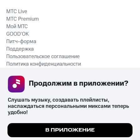
MTС Live
MTС Premium
Мой МТС
GOOD’OK
Питч-форма
Поддержка
Пользовательское соглашение
Политика конфиденциальности
Рекомендательные технологии
Продолжим в приложении? 
СКАЧАТЬ ПРИЛОЖЕНИЕ
Слушать музыку, создавать плейлисты, 
наслаждаться персональными миксами теперь 
удобно!
Незаконное потребление наркотических средств,
психотропных веществ, их аналогов причиняет вред здоровью,
Мы используем куки, чтобы на сайте все
В ПРИЛОЖЕНИЕ
их незаконный оборот запрещён и влечёт установленную
работало.
Подробнее
законодательством ответственность.