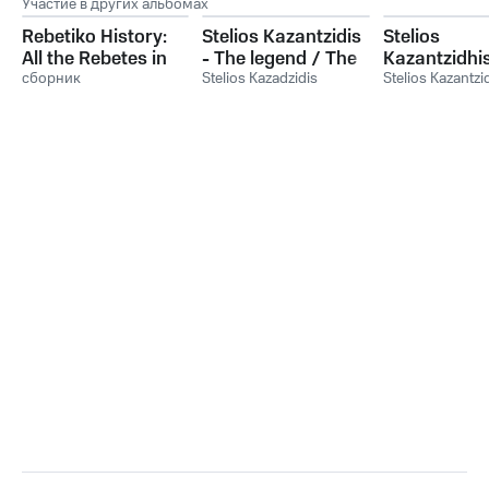
Участие в других альбомах
Rebetiko History:
Stelios Kazantzidis
Stelios
All the Rebetes in
- The legend / The
Kazantzidhis
the World
сборник
Best Greek Popular
Stelios Kazadzidis
/ Singers of
Stelios Kazantzi
Songs
Popular son
rpm / Recor
1953 - 1955