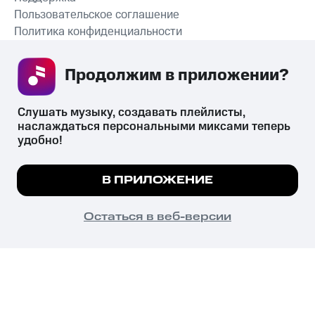
Пользовательское соглашение
Политика конфиденциальности
Рекомендательные технологии
Продолжим в приложении? 
СКАЧАТЬ ПРИЛОЖЕНИЕ
Слушать музыку, создавать плейлисты, 
наслаждаться персональными миксами теперь 
удобно!
Незаконное потребление наркотических средств,
психотропных веществ, их аналогов причиняет вред здоровью,
Мы используем куки, чтобы на сайте все
В ПРИЛОЖЕНИЕ
их незаконный оборот запрещён и влечёт установленную
работало.
Подробнее
законодательством ответственность.
© 2026 ООО «КИОН».
ПОНЯТНО
Остаться в веб-версии
Все права защищены
18+
Главная
В приложение
Избранное