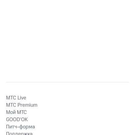
MTС Live
MTС Premium
Мой МТС
GOOD’OK
Питч-форма
Поддержка