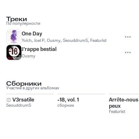
Треки
По популярности
One Day
Yvich
,
Joel P
,
Ousmy
,
SeouddrumS
,
Featurist
J'rappe bestial
Ousmy
Сборники
Участие в других альбомах
V3rsatile
-18, vol. 1
Arrête-nous 
SeouddrumS
сборник
peux
Featurist