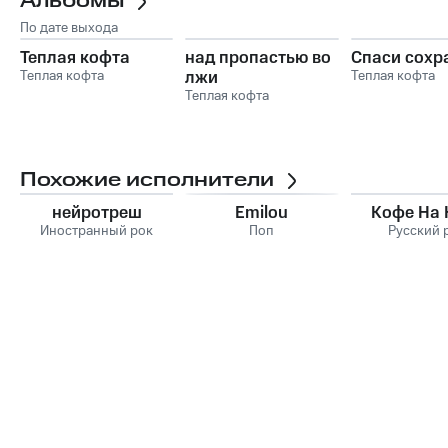
Альбомы
По дате выхода
Теплая кофта
над пропастью во
Спаси сохр
Теплая кофта
лжи
Теплая кофта
Теплая кофта
Похожие исполнители
нейротреш
Emilou
Кофе На 
Иностранный рок
Поп
Русский 