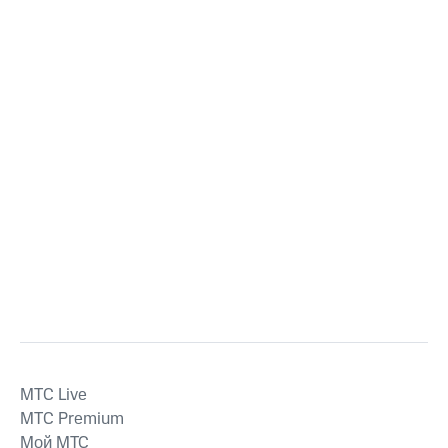
MTС Live
MTС Premium
Мой МТС