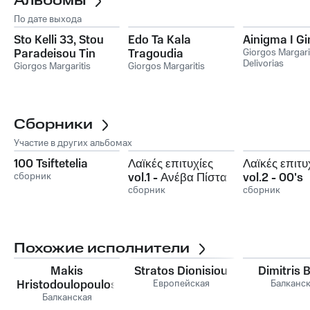
Альбомы
По дате выхода
Sto Kelli 33, Stou
Edo Ta Kala
Ainigma I G
Paradeisou Tin
Tragoudia
Giorgos Margari
Delivorias
Porta, To Kalytero
Giorgos Margaritis
Giorgos Margaritis
Begleri, Pethaino
Gia Sena K Alles
ityhies
Сборники
Участие в других альбомах
100 Tsiftetelia
Λαϊκές επιτυχίες
Λαϊκές επιτυ
сборник
vol.1 - Ανέβα Πίστα
vol.2 - 00's
- Greek Laika vol.1
сборник
Mixtape - G
сборник
Laika
Похожие исполнители
Makis
Stratos Dionisiou
Dimitris 
Hristodoulopoulos
Европейская
Балканс
Балканская