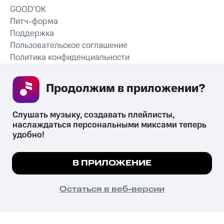
GOOD’OK
Питч-форма
Поддержка
Пользовательское соглашение
Политика конфиденциальности
Рекомендательные технологии
Продолжим в приложении? 
СКАЧАТЬ ПРИЛОЖЕНИЕ
Слушать музыку, создавать плейлисты, 
наслаждаться персональными миксами теперь 
удобно!
Незаконное потребление наркотических средств,
психотропных веществ, их аналогов причиняет вред здоровью,
Мы используем куки, чтобы на сайте все
В ПРИЛОЖЕНИЕ
их незаконный оборот запрещён и влечёт установленную
работало.
Подробнее
законодательством ответственность.
© 2026 ООО «КИОН».
ПОНЯТНО
Остаться в веб-версии
Все права защищены
18+
Главная
В приложение
Избранное