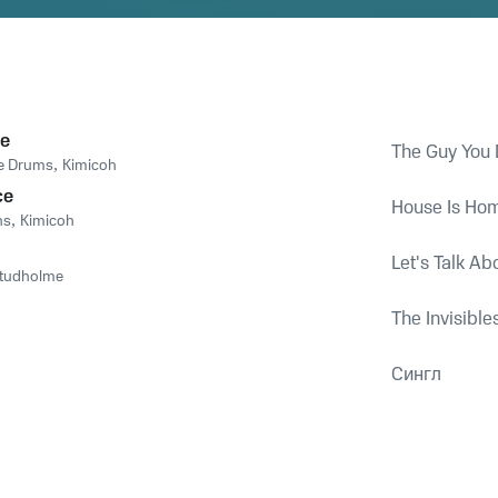
e
The Guy You 
le Drums
,
Kimicoh
ce
House Is Ho
ns
,
Kimicoh
Let's Talk Ab
Studholme
The Invisibles
h
Сингл