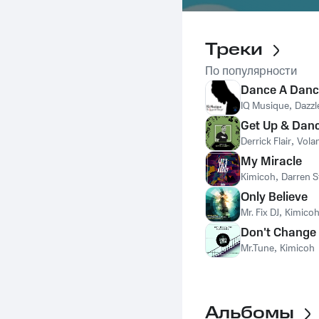
Треки
По популярности
Dance A Danc
IQ Musique
,
Dazz
Get Up & Dan
Derrick Flair
,
Vola
My Miracle
Kimicoh
,
Darren 
Only Believe
Mr. Fix DJ
,
Kimico
Don't Change
Mr.Tune
,
Kimicoh
Альбомы