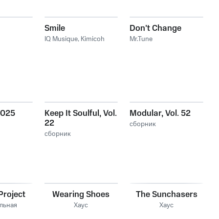
Smile
Don't Change
IQ Musique
,
Kimicoh
Mr.Tune
 025
Keep It Soulful, Vol.
Modular, Vol. 52
22
сборник
сборник
roject
Wearing Shoes
The Sunchasers
льная
Хаус
Хаус