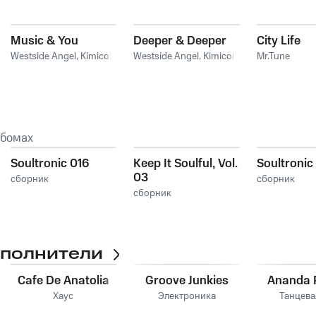
Music & You
Deeper & Deeper
City Life
Westside Angel
,
Kimicoh
Westside Angel
,
Kimicoh
Mr.Tune
ьбомах
Soultronic 016
Keep It Soulful, Vol.
Soultronic
03
сборник
сборник
сборник
сполнители
Cafe De Anatolia
Groove Junkies
Ananda P
Хаус
Электроника
Танцева