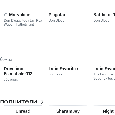
Marvelous
Plugstar
Battle for
Don Diego
,
Jiggy Jay
,
Rex
Don Diego
Don Diego
Waev
,
Tirothetyrant
ьбомах
Drivetime
Latin Favorites
Latin Favo
Essentials 012
сборник
The Latin Part
Super Exitos 
сборник
Romantico La
сполнители
Unread
Sharam Jey
Night 