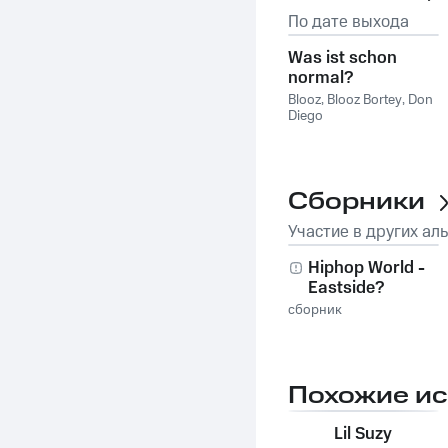
По дате выхода
Was ist schon
normal?
Blooz
,
Blooz Bortey
,
Don
Diego
Сборники
Участие в других ал
Hiphop World -
Eastside?
Westside? Global
сборник
Hiphop!
Похожие и
Lil Suzy