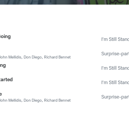
Going
I'm Still Stan
Surprise-part
John Mellidis
,
Don Diego
,
Richard Bennet
ing
I'm Still Stan
tarted
I'm Still Stan
e
Surprise-part
John Mellidis
,
Don Diego
,
Richard Bennet