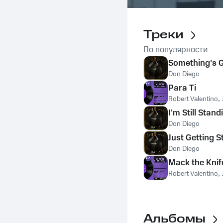
Треки
По популярности
Something's 
Don Diego
Para Ti
Robert Valentino
,
I'm Still Stand
Don Diego
Just Getting S
Don Diego
Mack the Knif
Robert Valentino
,
Альбомы