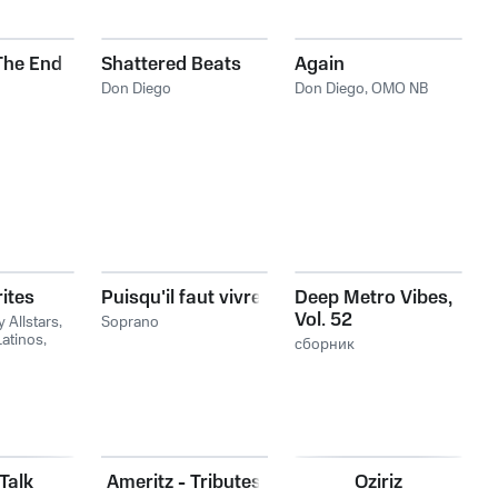
 The End
Shattered Beats
Again
Don Diego
Don Diego
,
OMO NB
rites
Puisqu'il faut vivre
Deep Metro Vibes,
Vol. 52
y Allstars
,
Soprano
Latinos
,
сборник
tino
Talk
Ameritz - Tributes
Oziriz