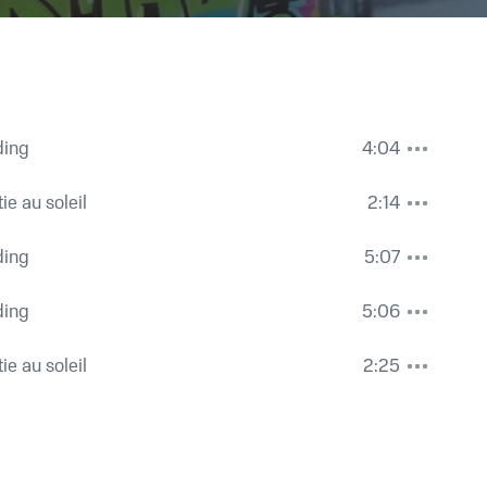
ding
4:04
ie au soleil
2:14
ding
5:07
ding
5:06
ie au soleil
2:25