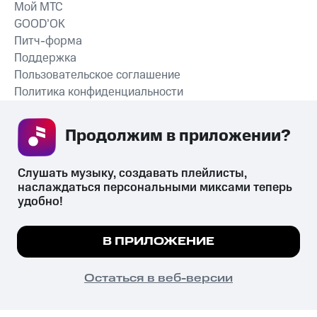
Мой МТС
GOOD’OK
Питч-форма
Поддержка
Пользовательское соглашение
Политика конфиденциальности
Рекомендательные технологии
Продолжим в приложении? 
СКАЧАТЬ ПРИЛОЖЕНИЕ
Слушать музыку, создавать плейлисты, 
наслаждаться персональными миксами теперь 
удобно!
Незаконное потребление наркотических средств,
психотропных веществ, их аналогов причиняет вред здоровью,
Мы используем куки, чтобы на сайте все
В ПРИЛОЖЕНИЕ
их незаконный оборот запрещён и влечёт установленную
работало.
Подробнее
законодательством ответственность.
© 2026 ООО «КИОН».
ПОНЯТНО
Остаться в веб-версии
Все права защищены
18+
Главная
В приложение
Избранное