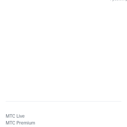
MTС Live
MTС Premium