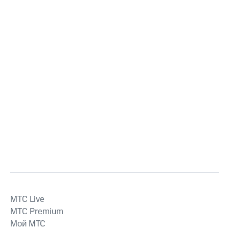
MTС Live
MTС Premium
Мой МТС