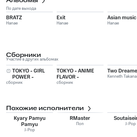
Альбомы
По дате выхода
BRATZ
Exit
Asian music
Hanae
Hanae
Hanae
Сборники
Участие в других альбомах
TOKYO - GIRL
TOKYO - ANIME
Two Dreame
POWER -
FLAVOR -
Kenneth Takana
сборник
сборник
Похожие исполнители
Kyary Pamyu
RMaster
Soutaisei
Pamyu
Поп
J-Pop
J-Pop