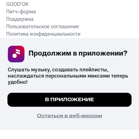
GOOD’OK
Питч-форма
Поддержка
Пользовательское соглашение
Политика конфиденциальности
Рекомендательные технологии
Продолжим в приложении? 
СКАЧАТЬ ПРИЛОЖЕНИЕ
Слушать музыку, создавать плейлисты, 
наслаждаться персональными миксами теперь 
удобно!
Незаконное потребление наркотических средств,
психотропных веществ, их аналогов причиняет вред здоровью,
Мы используем куки, чтобы на сайте все
В ПРИЛОЖЕНИЕ
их незаконный оборот запрещён и влечёт установленную
работало.
Подробнее
законодательством ответственность.
© 2026 ООО «КИОН».
ПОНЯТНО
Остаться в веб-версии
Все права защищены
18+
Главная
В приложение
Избранное