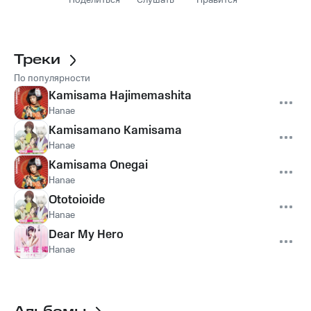
Поделиться
Слушать
Нравится
Треки
По популярности
Kamisama Hajimemashita
Hanae
Kamisamano Kamisama
Hanae
Kamisama Onegai
Hanae
Ototoioide
Hanae
Dear My Hero
Hanae