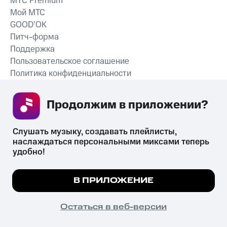
MTС Premium
Мой МТС
GOOD’OK
Питч-форма
Поддержка
Пользовательское соглашение
Политика конфиденциальности
Рекомендательные технологии
Продолжим в приложении? 
СКАЧАТЬ ПРИЛОЖЕНИЕ
Слушать музыку, создавать плейлисты, 
наслаждаться персональными миксами теперь 
удобно!
Незаконное потребление наркотических средств,
психотропных веществ, их аналогов причиняет вред здоровью,
Мы используем куки, чтобы на сайте все
В ПРИЛОЖЕНИЕ
их незаконный оборот запрещён и влечёт установленную
работало.
Подробнее
законодательством ответственность.
© 2026 ООО «КИОН».
ПОНЯТНО
Остаться в веб-версии
Все права защищены
18+
Главная
В приложение
Избранное