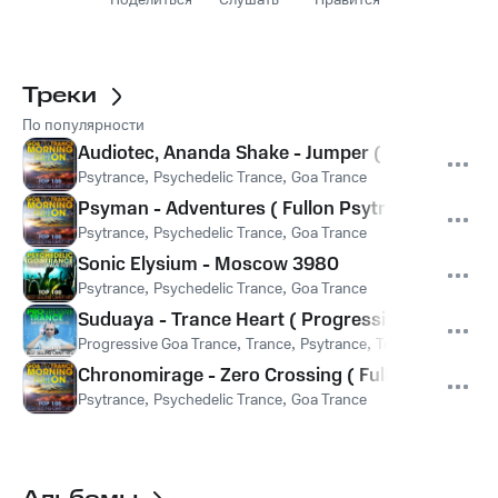
Поделиться
Слушать
Нравится
Треки
По популярности
Audiotec, Ananda Shake - Jumper ( Fullon Psytr
Psytrance
,
Psychedelic Trance
,
Goa Trance
Psyman - Adventures ( Fullon Psytrance )
Psytrance
,
Psychedelic Trance
,
Goa Trance
Sonic Elysium - Moscow 3980
Psytrance
,
Psychedelic Trance
,
Goa Trance
Suduaya - Trance Heart ( Progressive Tech Hous
Progressive Goa Trance
,
Trance
,
Psytrance
,
Tech-House
,
Doct
Chronomirage - Zero Crossing ( Fullon Psytranc
Psytrance
,
Psychedelic Trance
,
Goa Trance