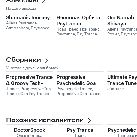
Альбомы
По дате выхода
Shamanic Journey
Неоновая Орбита
Om Namah
Aliens Psytrance
,
Psytrance
Shivaya
Atmosphera
,
Psytrance
(Psytrance Music
Псай Транс
,
Пси Транс
,
Aliens Psytranc
Psytrance
,
Psy Trance
Power
,
Psytranc
Trance Music
Electronic Dance
Music Festival
Energy)
Сборники
Участие в других альбомах
Progressive Trance
Progressive
Ultimate Ps
& Groovy Tech-
Psychedelic Goa
Trance Tunes
House Top 100 Best
Trance
,
Progressive Goa
Trance Top 100
Psychedelic Trance
,
сборник
Trance
,
Goa Psy Trance
Progressive Goa Trance
,
Selling Chart Hits +
Best Selling Chart
Masters
Goa Psy Trance Masters
DJ Mix
Hits + DJ Mix
Похожие исполнители
DoctorSpook
Psy Trance
Psychedelic
Электроника
Транс
Танцевал