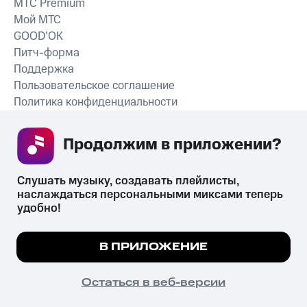
MTС Premium
Мой МТС
GOOD’OK
Питч-форма
Поддержка
Пользовательское соглашение
Политика конфиденциальности
Рекомендательные технологии
Продолжим в приложении? 
СКАЧАТЬ ПРИЛОЖЕНИЕ
Слушать музыку, создавать плейлисты, 
наслаждаться персональными миксами теперь 
удобно!
Незаконное потребление наркотических средств,
психотропных веществ, их аналогов причиняет вред здоровью,
Мы используем куки, чтобы на сайте все
В ПРИЛОЖЕНИЕ
их незаконный оборот запрещён и влечёт установленную
работало.
Подробнее
законодательством ответственность.
© 2026 ООО «КИОН».
ПОНЯТНО
Остаться в веб-версии
Все права защищены
18+
Главная
В приложение
Избранное