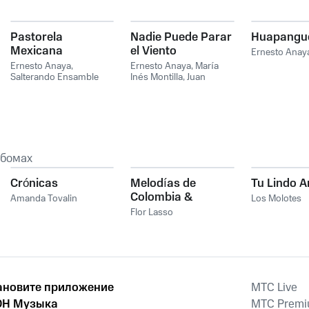
Pastorela
Nadie Puede Parar
Huapangu
Mexicana
el Viento
Ernesto Anay
"Homenaje a
Ernesto Anaya
,
Ernesto Anaya
,
María
Salterando Ensamble
Mercedes Sosa"
Inés Montilla
,
Juan
Martín Medina
ьбомах
Crónicas
Melodías de
Tu Lindo 
Colombia &
Amanda Tovalin
Los Molotes
Latinoamérica
Flor Lasso
ановите приложение
MTС Live
Н Музыка
MTС Prem