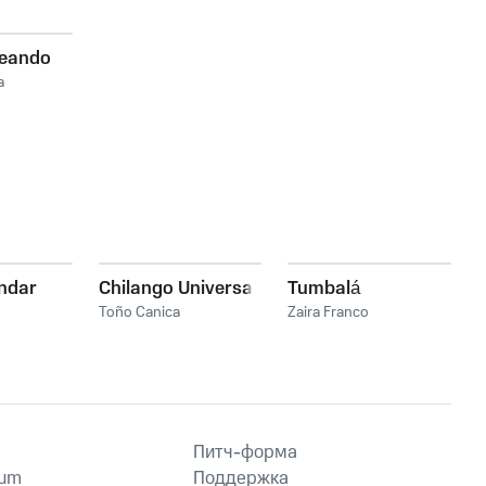
eando
a
Andar
Chilango Universal
Tumbalá
Toño Canica
Zaira Franco
Питч-форма
ium
Поддержка