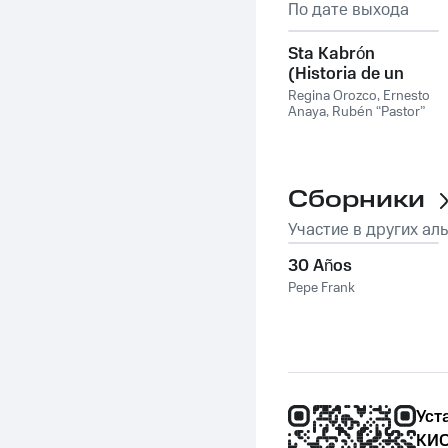
По дате выхода
Sta Kabrón
(Historia de un
Migrante)
Regina Orozco
,
Ernesto
Anaya
,
Rubén “Pastor”
Pérez
Сборники
Участие в других ал
30 Años
Pepe Frank
Уст
КИО