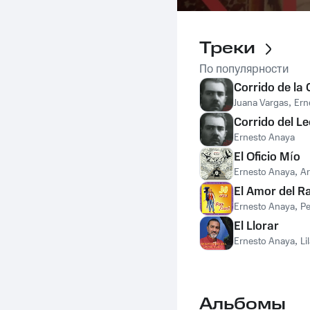
Треки
По популярности
Corrido de la 
Juana Vargas
,
Ern
Corrido del L
Ernesto Anaya
El Oficio Mío
Ernesto Anaya
,
A
El Amor del R
Ernesto Anaya
,
Pe
El Llorar
Ernesto Anaya
,
Li
Альбомы