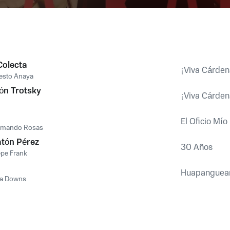
Colecta
¡Viva Cárden
esto Anaya
eón Trotsky
¡Viva Cárden
El Oficio Mío
rmando Rosas
atón Pérez
30 Años
pe Frank
Huapanguea
la Downs