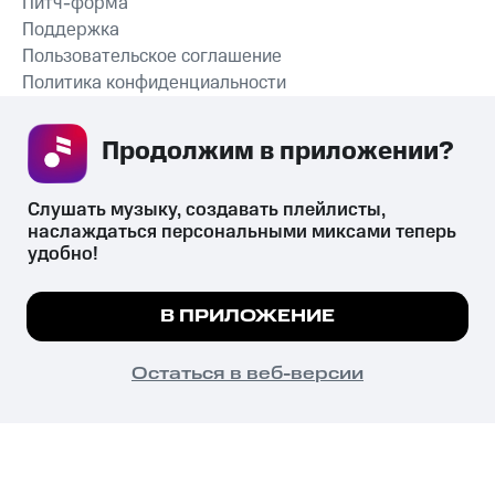
Питч-форма
Поддержка
Пользовательское соглашение
Политика конфиденциальности
Рекомендательные технологии
Продолжим в приложении? 
СКАЧАТЬ ПРИЛОЖЕНИЕ
Слушать музыку, создавать плейлисты, 
наслаждаться персональными миксами теперь 
удобно!
Незаконное потребление наркотических средств,
психотропных веществ, их аналогов причиняет вред здоровью,
Мы используем куки, чтобы на сайте все
В ПРИЛОЖЕНИЕ
их незаконный оборот запрещён и влечёт установленную
работало.
Подробнее
законодательством ответственность.
© 2026 ООО «КИОН».
ПОНЯТНО
Остаться в веб-версии
Все права защищены
18+
Главная
В приложение
Избранное