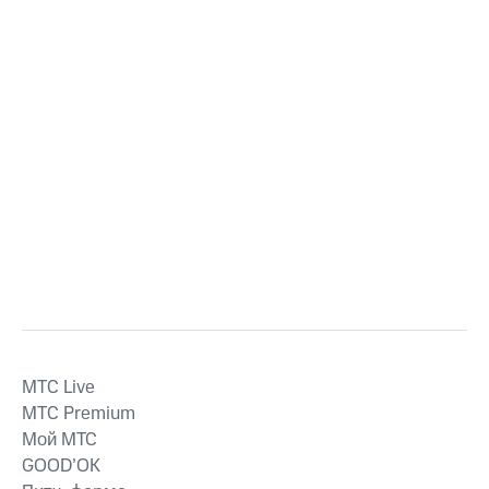
MTС Live
MTС Premium
Мой МТС
GOOD’OK