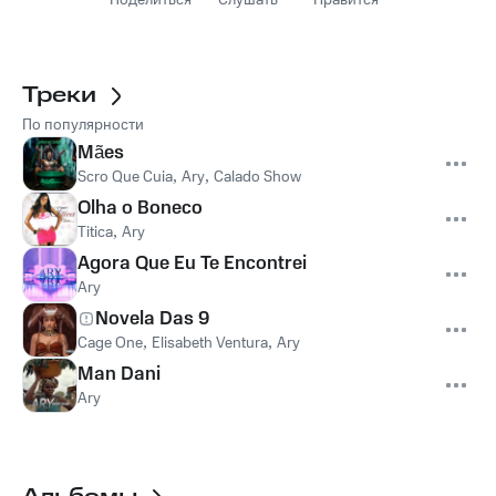
Поделиться
Слушать
Нравится
Треки
По популярности
Mães
Scro Que Cuia
,
Ary
,
Calado Show
Olha o Boneco
Titica
,
Ary
Agora Que Eu Te Encontrei
Ary
Novela Das 9
Cage One
,
Elisabeth Ventura
,
Ary
Man Dani
Ary