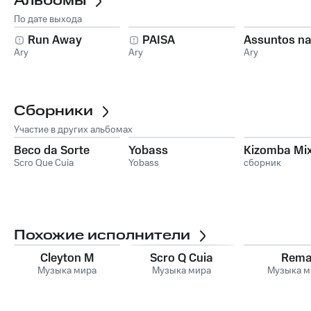
Альбомы
По дате выхода
Run Away
PAISA
Assuntos n
Ary
Ary
Ary
Сборники
Участие в других альбомах
Beco da Sorte
Yobass
Kizomba Mix 
Scro Que Cuia
Yobass
сборник
Похожие исполнители
Cleyton M
Scro Q Cuia
Rem
Музыка мира
Музыка мира
Музыка м