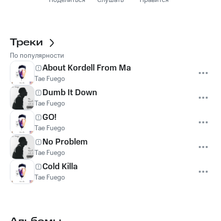
Поделиться
Слушать
Нравится
Треки
По популярности
About Kordell From Ma
Tae Fuego
Dumb It Down
Tae Fuego
GO!
Tae Fuego
No Problem
Tae Fuego
Cold Killa
Tae Fuego