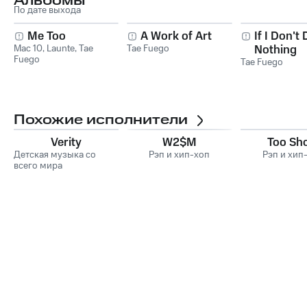
Альбомы
По дате выхода
Me Too
A Work of Art
If I Don't
Mac 10
,
Launte
,
Tae
Tae Fuego
Nothing
Fuego
Tae Fuego
Похожие исполнители
Verity
W2$M
Too Sh
Детская музыка со
Рэп и хип-хоп
Рэп и хип
всего мира