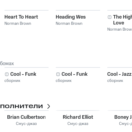
Heart To Heart
Heading Wes
The Hig
Love
Norman Brown
Norman Brown
Norman Brow
ьбомах
t
Cool - Funk
Cool - Funk
Cool - Jazz
сборник
сборник
сборник
сполнители
Brian Culbertson
Richard Elliot
Boney 
Смус-джаз
Смус-джаз
Смус-