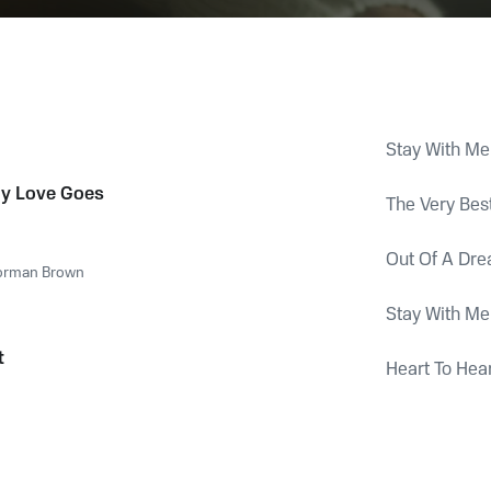
Stay With Me
ay Love Goes
The Very Bes
Out Of A Dr
orman Brown
Stay With Me
t
Heart To Hea