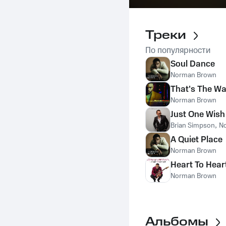
Треки
По популярности
Soul Dance
Norman Brown
That's The W
Norman Brown
Just One Wish
Brian Simpson
,
N
A Quiet Place
Norman Brown
Heart To Hear
Norman Brown
Альбомы