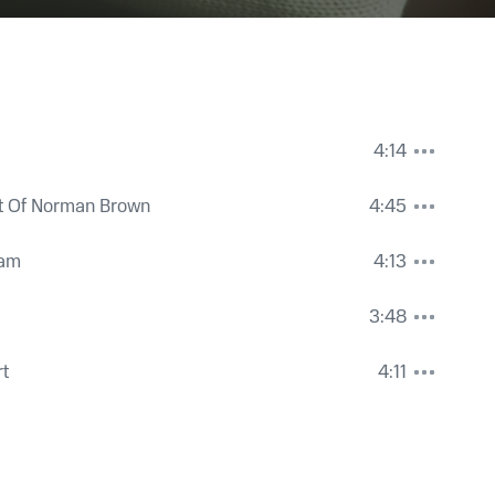
4:14
t Of Norman Brown
4:45
eam
4:13
3:48
rt
4:11