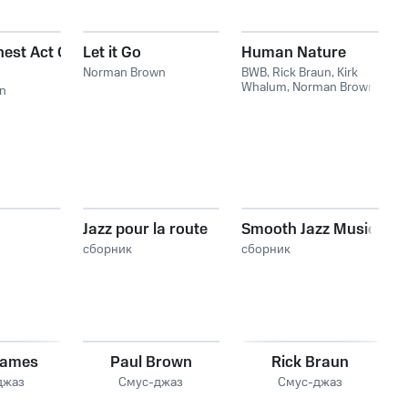
hest Act Of
Let it Go
Human Nature
Norman Brown
BWB
,
Rick Braun
,
Kirk
Whalum
,
Norman Brown
,
n
BWB feat. Rick Braun,
Kirk Whalum, Norman
Brown
Jazz pour la route
Smooth Jazz Music
сборник
сборник
James
Paul Brown
Rick Braun
джаз
Смус-джаз
Смус-джаз