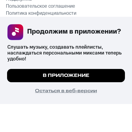
Пользовательское соглашение
Политика конфиденциальности
Рекомендательные технологии
Продолжим в приложении? 
СКАЧАТЬ ПРИЛОЖЕНИЕ
Слушать музыку, создавать плейлисты, 
наслаждаться персональными миксами теперь 
удобно!
Незаконное потребление наркотических средств,
психотропных веществ, их аналогов причиняет вред здоровью,
Мы используем куки, чтобы на сайте все
В ПРИЛОЖЕНИЕ
их незаконный оборот запрещён и влечёт установленную
работало.
Подробнее
законодательством ответственность.
© 2026 ООО «КИОН».
ПОНЯТНО
Остаться в веб-версии
Все права защищены
18+
Главная
В приложение
Избранное