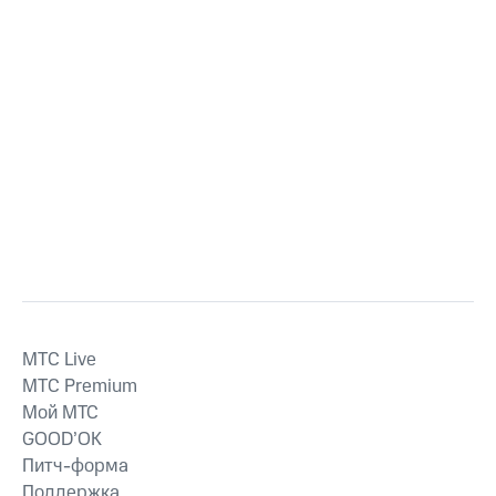
MTС Live
MTС Premium
Мой МТС
GOOD’OK
Питч-форма
Поддержка