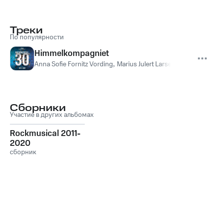
Треки
По популярности
Himmelkompagniet
Anna Sofie Fornitz Vording
,
Marius Julert Larsen
,
Simon Løkke
Сборники
Участие в других альбомах
Rockmusical 2011-
2020
сборник