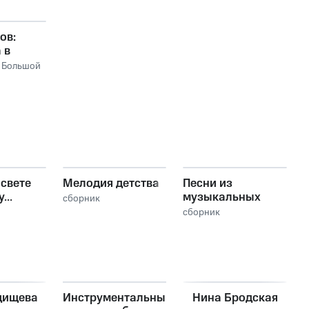
ов:
 в
нии
,
Большой
 радио и
о
,
Борис
 свете
Мелодия детства
Песни из
...
музыкальных
сборник
 детей
сказок про
сборник
кузнечика Кузю
дищева
Инструментальный
Нина Бродская