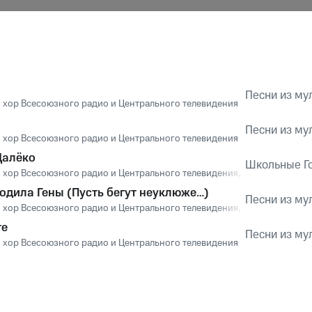
Песни из му
 хор Всесоюзного радио и Центрального телевидения
Песни из му
 хор Всесоюзного радио и Центрального телевидения
Далёко
Школьные Г
 хор Всесоюзного радио и Центрального телевидения
,
Виктор Попов
одила Гены (Пусть бегут неуклюже…)
Песни из му
 хор Всесоюзного радио и Центрального телевидения
,
Сергей Парамо
те
Песни из му
 хор Всесоюзного радио и Центрального телевидения