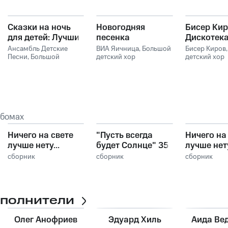
Сказки на ночь
Новогодняя
Бисер Кир
для детей: Лучшие
песенка
Дискотека
русские
Мальчуга
Ансамбль Детские
ВИА Яичница
,
Большой
Бисер Киров
народные сказки
Песни
,
Большой
детский хор
детский хор
детский хор
Всесоюзного радио и
Всесоюзного
Всесоюзного радио и
Центрального
Центральног
Центрального
телевидения
телевидения
телевидения
,
Русские
Чакыров
народные сказки
ьбомах
Ничего на свете
"Пусть всегда
Ничего на
лучше нету...
будет Солнце" 35
лучше нету
Песни для детей
песен для детей
Песни для
сборник
сборник
сборник
сполнители
Олег Анофриев
Эдуард Хиль
Аида Ве