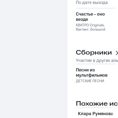
По дате выхода
Счастье - оно
везде
КВАТРО Originals
,
Вахтанг
,
Большой
детский хор
Всесоюзного радио и
Центрального
телевидения
Сборники
Участие в других ал
Песни из
мультфильмов
ДЕТСКИЕ ПЕСНИ
Похожие и
Клара Румянова