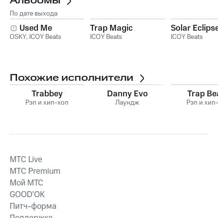
Альбомы
По дате выхода
Used Me
Trap Magic
Solar Eclips
OSKY
,
ICOY Beats
ICOY Beats
ICOY Beats
Похожие исполнители
Trabbey
Danny Evo
Trap Be
Рэп и хип-хоп
Лаундж
Рэп и хип
MTС Live
MTС Premium
Мой МТС
GOOD’OK
Питч-форма