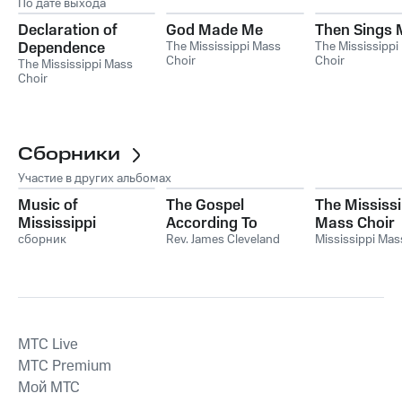
По дате выхода
Declaration of
God Made Me
Then Sings 
Dependence
The Mississippi Mass
The Mississippi
Choir
Choir
The Mississippi Mass
Choir
Сборники
Участие в других альбомах
Music of
The Gospel
The Mississi
Mississippi
According To
Mass Choir
сборник
Malaco
Rev. James Cleveland
Mississippi Mas
MTС Live
MTС Premium
Мой МТС