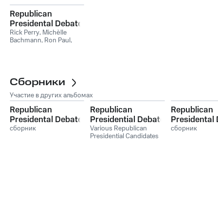
Republican
Presidental Debate
#3: Florida State
Rick Perry
,
Michèlle
Bachmann
,
Ron Paul
,
Fairgrounds,
Rick Santorum
,
Newt
Tampa, FL -
Gingrich
,
Jon Huntsman
9/12/2011
Сборники
Участие в других альбомах
Republican
Republican
Republican
Presidental Debate
Presidential Debate
Presidental
#8: Wofford
сборник
#13 - St. Anselm
Various Republican
#11 - Drake
сборник
Presidential Candidates
College,
College,
University, 
Spartanburg, SC
Manchester NH
Moines, Iow
11/12/2011
(January 7, 2012)
December 11,