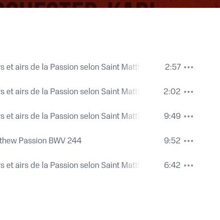
e"
 et airs de la Passion selon Saint Matthieu
2:57
rnst Haefliger
,
Kieth Engen
,
Johann Sebastian Bach
en"
 et airs de la Passion selon Saint Matthieu
2:02
ohann Sebastian Bach
lagen"
 et airs de la Passion selon Saint Matthieu
9:49
ohann Sebastian Bach
 Kommt, ihr Töchter, helft mir klagen (Chorus I/II) with
tthew Passion BWV 244
9:52
z Rothschuh (Chrorus Master)
,
Karl Richter
,
Münchener Bach-Orchester
,
e gross"
 et airs de la Passion selon Saint Matthieu
6:42
ohann Sebastian Bach