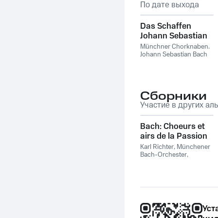
По дате выхода
Das Schaffen
Johann Sebastian
Bachs: Serie D.
Münchner Chorknaben
,
Passionen und
Johann Sebastian Bach
Oratorien
Сборники
Участие в других ал
Bach: Choeurs et
airs de la Passion
selon Saint
Karl Richter
,
Münchener
Matthieu
Bach-Orchester
,
Münchener Bach-
Orchester, Karl Richter
,
Johann Sebastian Bach
Уст