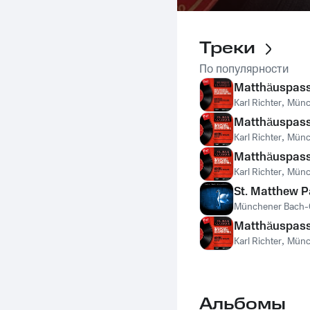
Треки
По популярности
Matthäuspassi
Karl Richter
,
Münc
Matthäuspassi
Karl Richter
,
Münc
Matthäuspassio
Karl Richter
,
Münc
St. Matthew P
Münchener Bach-O
Matthäuspassi
Karl Richter
,
Münc
Альбомы