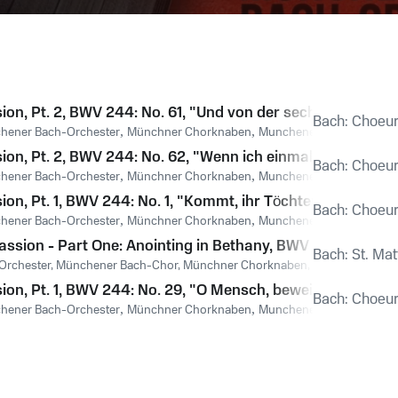
on, Pt. 2, BWV 244: No. 61, "Und von der sechsten Stund
Bach: Choeurs
hener Bach-Orchester
,
Münchner Chorknaben
,
Munchener Bach-Chor
,
E
on, Pt. 2, BWV 244: No. 62, "Wenn ich einmal soll scheid
Bach: Choeurs
hener Bach-Orchester
,
Münchner Chorknaben
,
Munchener Bach-Chor
,
J
n, Pt. 1, BWV 244: No. 1, "Kommt, ihr Töchter, helft mir k
Bach: Choeurs
hener Bach-Orchester
,
Münchner Chorknaben
,
Munchener Bach-Chor
,
J
assion - Part One: Anointing in Bethany, BWV 244: Chorus:
Bach: St. Ma
rchester, Münchener Bach-Chor, Münchner Chorknaben, Karl Richter, Frit
on, Pt. 1, BWV 244: No. 29, "O Mensch, bewein dein Sünd
Bach: Choeurs
hener Bach-Orchester
,
Münchner Chorknaben
,
Munchener Bach-Chor
,
J