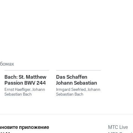
ьбомах
Bach: St. Matthew
Das Schaffen
Passion BWV 244
Johann Sebastian
Bachs: Serie D.
Ernst Haefliger
,
Johann
Irmgard Seefried
,
Johann
Sebastian Bach
Passionen und
Sebastian Bach
Oratorien
ановите приложение
MTС Live