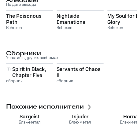
Альбомы
По дате выхода
The Poisonous
Nightside
My Soul for 
Path
Emanations
Glory
Behexen
Behexen
Behexen
Сборники
Участие в других альбомах
Spirit in Black,
Servants of Chaos
Chapter Five
II
сборник
сборник
Похожие исполнители
Sargeist
Tsjuder
Horn
Блэк-метал
Блэк-метал
Блэк-ме