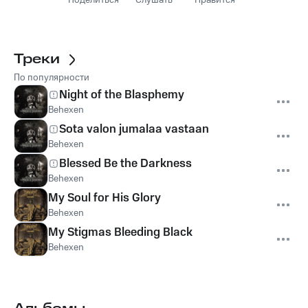
Поделиться
Слушать
Нравится
Треки
По популярности
Night of the Blasphemy
Behexen
Sota valon jumalaa vastaan
Behexen
Blessed Be the Darkness
Behexen
My Soul for His Glory
Behexen
My Stigmas Bleeding Black
Behexen