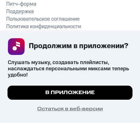
Питч-форма
Поддержка
Пользовательское соглашение
Политика конфиденциальности
Рекомендательные технологии
Продолжим в приложении? 
СКАЧАТЬ ПРИЛОЖЕНИЕ
Слушать музыку, создавать плейлисты, 
наслаждаться персональными миксами теперь 
удобно!
Незаконное потребление наркотических средств,
психотропных веществ, их аналогов причиняет вред здоровью,
Мы используем куки, чтобы на сайте все
В ПРИЛОЖЕНИЕ
их незаконный оборот запрещён и влечёт установленную
работало.
Подробнее
законодательством ответственность.
© 2026 ООО «КИОН».
ПОНЯТНО
Остаться в веб-версии
Все права защищены
18+
Главная
В приложение
Избранное