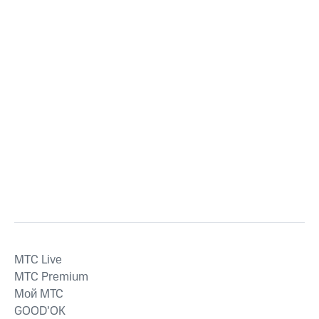
MTС Live
MTС Premium
Мой МТС
GOOD’OK