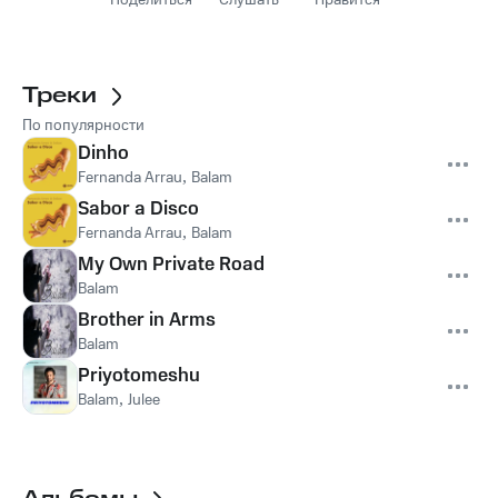
Поделиться
Слушать
Нравится
Треки
По популярности
Dinho
Fernanda Arrau
,
Balam
Sabor a Disco
Fernanda Arrau
,
Balam
My Own Private Road
Balam
Brother in Arms
Balam
Priyotomeshu
Balam
,
Julee