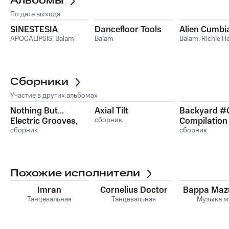
Альбомы
По дате выхода
SINESTESIA
Dancefloor Tools
Alien Cumbi
APOCALIPSIS
,
Balam
Balam
Balam
,
Richie He
Сборники
Участие в других альбомах
Nothing But...
Axial Tilt
Backyard #
Electric Grooves,
сборник
Compilation
Vol. 08
сборник
Juan MacLe
сборник
Похожие исполнители
Imran
Cornelius Doctor
Bappa Maz
Танцевальная
Танцевальная
Музыка м