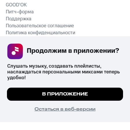
GOOD’OK
Питч-форма
Поддержка
Пользовательское соглашение
Политика конфиденциальности
Рекомендательные технологии
Продолжим в приложении? 
СКАЧАТЬ ПРИЛОЖЕНИЕ
Слушать музыку, создавать плейлисты, 
наслаждаться персональными миксами теперь 
удобно!
Незаконное потребление наркотических средств,
психотропных веществ, их аналогов причиняет вред здоровью,
Мы используем куки, чтобы на сайте все
В ПРИЛОЖЕНИЕ
их незаконный оборот запрещён и влечёт установленную
работало.
Подробнее
законодательством ответственность.
© 2026 ООО «КИОН».
ПОНЯТНО
Остаться в веб-версии
Все права защищены
18+
Главная
В приложение
Избранное