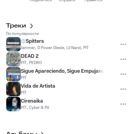
Поделиться
Слушать
Нравится
Треки
По популярности
Spitters
Jammer
,
D Power Diesle
,
Lil Narst
,
PIT
DEAD 2
PIT
,
PEDR0
Sigue Apareciendo, Sigue Empujando
PIT
Vida de Artista
PIT
Cirenaika
PIT
,
Cyber & Pit