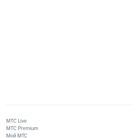
MTС Live
MTС Premium
Мой МТС