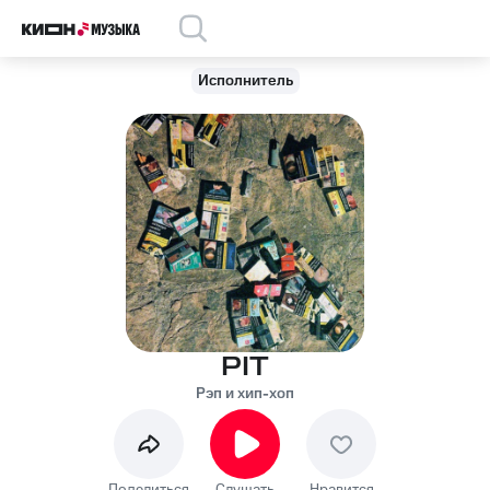
Исполнитель
PIT
Рэп и хип-хоп