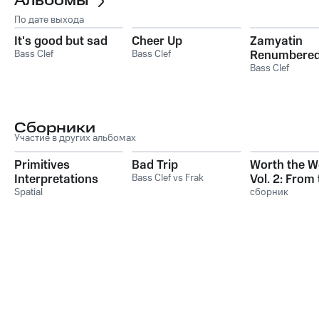
Альбомы
По дате выхода
It's good but sad
Cheer Up
Zamyatin
Bass Clef
Bass Clef
Renumbere
Bass Clef
Сборники
Участие в других альбомах
Primitives
Bad Trip
Worth the W
Interpretations
Bass Clef vs Frak
Vol. 2: From
Spatial
Edge
сборник