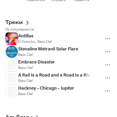
Поделиться
Слушать
Нравится
Треки
По популярности
Antillas
El Guincho
,
Bass Clef
Stenaline Metranil Solar Flare
Bass Clef
Embrace Disaster
Bass Clef
A Rail Is a Road and a Road Is a River
Bass Clef
Hackney - Chicago - Jupiter
Bass Clef