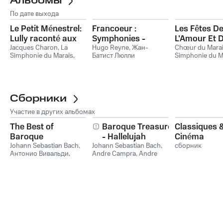
Альбомы
По дате выхода
Le Petit Ménestrel:
Francoeur :
Les Fêtes D
Lully raconté aux
Symphonies -
L'Amour Et 
enfants
Jacques Charon
,
La
Philidor : Marches
Hugo Reyne
,
Жан-
Bacchus
Chœur du Mara
Simphonie du Marais
,
Батист Люлли
Simphonie du M
Hugo Reyne
Hugo Reyne
Сборники
Участие в других альбомах
The Best of
Baroque Treasures
Classiques 
Baroque
- Hallelujah
Cinéma
Johann Sebastian Bach
,
Johann Sebastian Bach
,
сборник
Антонио Вивальди
,
Andre Campra
,
Andre
Георг Фридрих Гендель
,
Danican Philidor
,
Antonio
Томазо Альбинони
,
Lotti
,
Antonio Soler
,
Иоганн Пахельбель
Антонио Вивальди
,
Gregorio Allegri
,
Jean-
Joseph Cassanéa de
Mondonville
,
Louis-
Claude Daquin