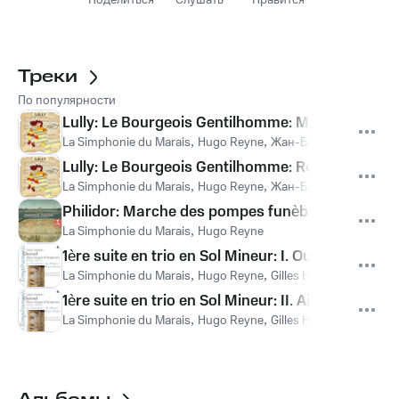
Поделиться
Слушать
Нравится
Треки
По популярности
Lully: Le Bourgeois Gentilhomme: Marche
La Simphonie du Marais
,
Hugo Reyne
,
Жан-Батист Люлли
Lully: Le Bourgeois Gentilhomme: Récits du mufti
La Simphonie du Marais
,
Hugo Reyne
,
Жан-Батист Люлли
Philidor: Marche des pompes funèbres pour les
La Simphonie du Marais
,
Hugo Reyne
1ère suite en trio en Sol Mineur: I. Ouverture
La Simphonie du Marais
,
Hugo Reyne
,
Gilles Harlé
1ère suite en trio en Sol Mineur: II. Air tendre: Tr
La Simphonie du Marais
,
Hugo Reyne
,
Gilles Harlé